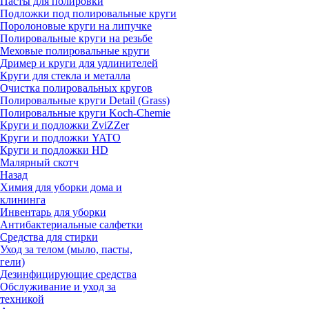
Пасты для полировки
Подложки под полировальные круги
Поролоновые круги на липучке
Полировальные круги на резьбе
Меховые полировальные круги
Дример и круги для удлинителей
Круги для стекла и металла
Очистка полировальных кругов
Полировальные круги Detail (Grass)
Полировальные круги Koch-Chemie
Круги и подложки ZviZZer
Круги и подложки YATO
Круги и подложки HD
Малярный скотч
Назад
Химия для уборки дома и
клининга
Инвентарь для уборки
Антибактериальные салфетки
Средства для стирки
Уход за телом (мыло, пасты,
гели)
Дезинфицирующие средства
Обслуживание и уход за
техникой