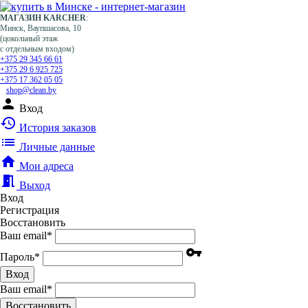
МАГАЗИН KARCHER
:
Минск, Ваупшасова, 10
(цокольный этаж
с отдельным входом)
+375 29 345 66 61
+375 29 6 925 725
+375 17 362 05 05
shop@clean.by
person
Вход
history
История заказов
list
Личные данные
home
Мои адреса
meeting_room
Выход
Вход
Регистрация
Восстановить
Ваш email
*
vpn_key
Пароль
*
Вход
Ваш email
*
Воcстановить