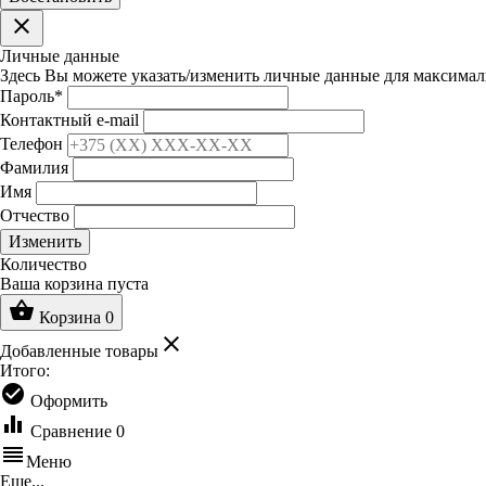
clear
Личные данные
Здесь Вы можете указать/изменить личные данные для максимал
Пароль
*
Контактный e-mail
Телефон
Фамилия
Имя
Отчество
Изменить
Количество
Ваша корзина пуста
shopping_basket
Корзина
0
clear
Добавленные товары
Итого:
check_circle
Оформить
equalizer
Сравнение
0
reorder
Меню
Еще...