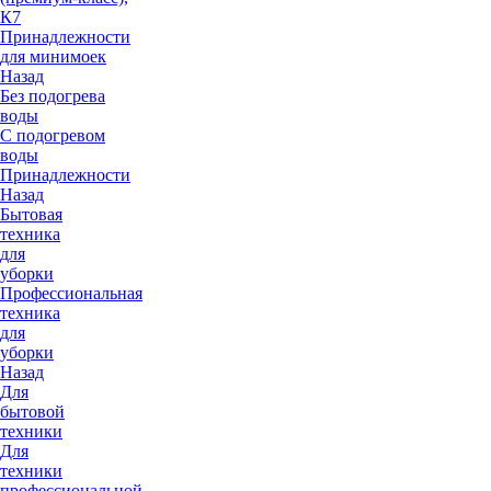
К7
Принадлежности
для минимоек
Назад
Без подогрева
воды
С подогревом
воды
Принадлежности
Назад
Бытовая
техника
для
уборки
Профессиональная
техника
для
уборки
Назад
Для
бытовой
техники
Для
техники
профессиональной