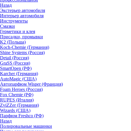
Назад
Экстерьер автомобиля
Интерьер автомобиля
Инструменты
Смазки
Герметики и клея
Присадки, промывки
K2 (Польша)
Koch-Chemie (Германия)
Shine Systems (Россия)
Detail (Россия)
GraSS (Россия)
SmartOpen (РФ)
Karcher (Германия)
AutoMagic (США)
Автопарфюм Wisper (Франция)
Foam Heroes (Россия)
Fox Chemie (РФ)
RUPES (Италия)
ZviZZer (Германия)
Wizards (США)
Парфюм Freshco (РФ)
Назад
Полировальные машинки