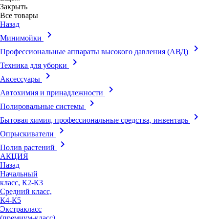
Закрыть
Все товары
Назад
keyboard_arrow_right
Минимойки
keyboard_arrow_right
Профессиональные аппараты высокого давления (АВД)
keyboard_arrow_right
Техника для уборки
keyboard_arrow_right
Аксессуары
keyboard_arrow_right
Автохимия и принадлежности
keyboard_arrow_right
Полировальные системы
keyboard_arrow_right
Бытовая химия, профессиональные средства, инвентарь
keyboard_arrow_right
Опрыскиватели
keyboard_arrow_right
Полив растений
АКЦИЯ
Назад
Начальный
класс, К2-К3
Средний класс,
К4-К5
Экстракласс
(премиум-класс),