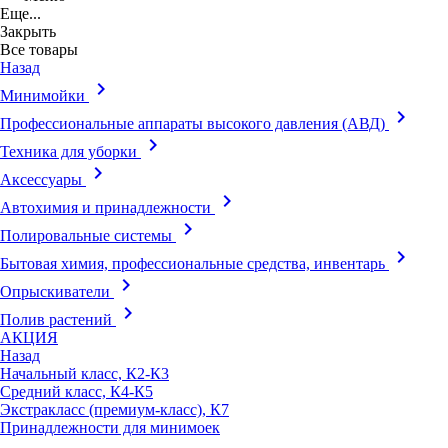
Еще...
Закрыть
Все товары
Назад
keyboard_arrow_right
Минимойки
keyboard_arrow_right
Профессиональные аппараты высокого давления (АВД)
keyboard_arrow_right
Техника для уборки
keyboard_arrow_right
Аксессуары
keyboard_arrow_right
Автохимия и принадлежности
keyboard_arrow_right
Полировальные системы
keyboard_arrow_right
Бытовая химия, профессиональные средства, инвентарь
keyboard_arrow_right
Опрыскиватели
keyboard_arrow_right
Полив растений
АКЦИЯ
Назад
Начальный класс, К2-К3
Средний класс, К4-К5
Экстракласс (премиум-класс), К7
Принадлежности для минимоек