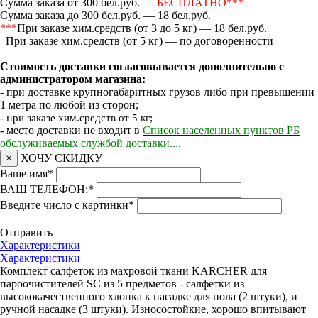
Сумма заказа от 300 бел.руб. —
БЕСПЛАТНО***
Сумма заказа до 300 бел.руб. — 18 бел.руб.
***
При заказе хим.средств (от 3 до 5 кг) — 18 бел.руб.
При заказе хим.средств (от 5 кг) — по договоренности
Стоимость доставки согласовывается дополнительно с
администратором магазина:
- при доставке крупногабаритных грузов либо при превышении
1 метра по любой из сторон;
- п
ри заказе хим.средств от 5 кг;
- место доставки не входит в
Список населенных пунктов РБ
обслуживаемых службой доставки...
.
×
ХОЧУ СКИДКУ
Ваше имя
*
ВАШ ТЕЛЕФОН:
*
Введите число с картинки
*
Отправить
Характеристики
Характеристики
Комплект салфеток из махровой ткани KARCHER для
пароочистителей SC из 5 предметов - салфетки из
высококачественного хлопка к насадке для пола (2 штуки), и
ручной насадке (3 штуки). Износостойкие, хорошо впитывают