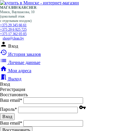
МАГАЗИН KARCHER
:
Минск, Ваупшасова, 10
(цокольный этаж
с отдельным входом)
+375 29 345 66 61
+375 29 6 925 725
+375 17 362 05 05
shop@clean.by
person
Вход
history
История заказов
list
Личные данные
home
Мои адреса
meeting_room
Выход
Вход
Регистрация
Восстановить
Ваш email
*
vpn_key
Пароль
*
Вход
Ваш email
*
Воcстановить