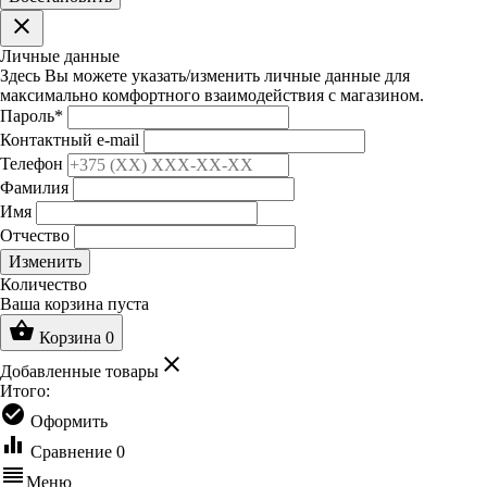
clear
Личные данные
Здесь Вы можете указать/изменить личные данные для
максимально комфортного взаимодействия с магазином.
Пароль
*
Контактный e-mail
Телефон
Фамилия
Имя
Отчество
Изменить
Количество
Ваша корзина пуста
shopping_basket
Корзина
0
clear
Добавленные товары
Итого:
check_circle
Оформить
equalizer
Сравнение
0
reorder
Меню