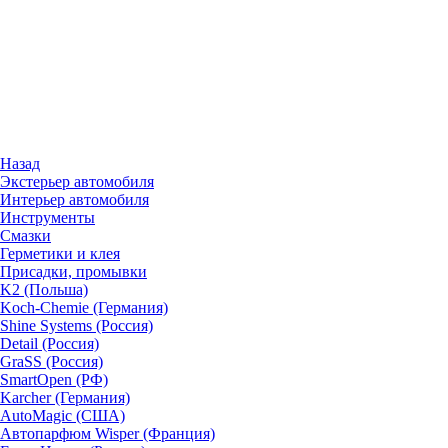
Назад
Экстерьер автомобиля
Интерьер автомобиля
Инструменты
Смазки
Герметики и клея
Присадки, промывки
K2 (Польша)
Koch-Chemie (Германия)
Shine Systems (Россия)
Detail (Россия)
GraSS (Россия)
SmartOpen (РФ)
Karcher (Германия)
AutoMagic (США)
Автопарфюм Wisper (Франция)