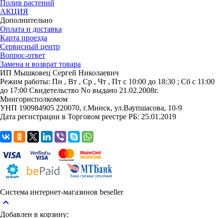
Полив растений
АКЦИЯ
Дополнительно
Оплата и доставка
Карта проезда
Сервисный центр
Вопрос-ответ
Замена и возврат товара
ИП Мышковец Сергей Николаевич
Режим работы:
Пн , Вт , Ср , Чт , Пт c 10:00 до 18:30 ; Сб c 11:00
до 17:00
Свидетельство No выдано 21.02.2008г.
Мингорисполкомом
УНП 190984905
220070, г.Минск, ул.Ваупшасова, 10-9
Дата регистрации в Торговом реестре РБ: 25.01.2019
Система интернет-магазинов beseller
keyboard_arrow_up
Добавлен в корзину: