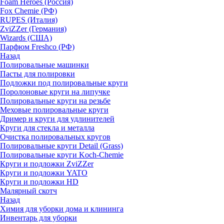
Foam Heroes (Россия)
Fox Chemie (РФ)
RUPES (Италия)
ZviZZer (Германия)
Wizards (США)
Парфюм Freshco (РФ)
Назад
Полировальные машинки
Пасты для полировки
Подложки под полировальные круги
Поролоновые круги на липучке
Полировальные круги на резьбе
Меховые полировальные круги
Дример и круги для удлинителей
Круги для стекла и металла
Очистка полировальных кругов
Полировальные круги Detail (Grass)
Полировальные круги Koch-Chemie
Круги и подложки ZviZZer
Круги и подложки YATO
Круги и подложки HD
Малярный скотч
Назад
Химия для уборки дома и клининга
Инвентарь для уборки