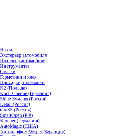
Назад
Экстерьер автомобиля
Интерьер автомобиля
Инструменты
Смазки
Герметики и клея
Присадки, промывки
K2 (Польша)
Koch-Chemie (Германия)
Shine Systems (Россия)
Detail (Россия)
GraSS (Россия)
SmartOpen (РФ)
Karcher (Германия)
AutoMagic (США)
Автопарфюм Wisper (Франция)