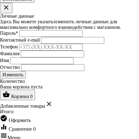
clear
Личные данные
Здесь Вы можете указать/изменить личные данные для
максимально комфортного взаимодействия с магазином.
Пароль
*
Контактный e-mail
Телефон
Фамилия
Имя
Отчество
Изменить
Количество
Ваша корзина пуста
shopping_basket
Корзина
0
clear
Добавленные товары
Итого:
check_circle
Оформить
equalizer
Сравнение
0
reorder
Меню