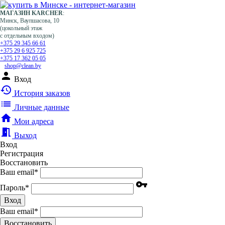
МАГАЗИН KARCHER
:
Минск, Ваупшасова, 10
(цокольный этаж
с отдельным входом)
+375 29 345 66 61
+375 29 6 925 725
+375 17 362 05 05
shop@clean.by
person
Вход
history
История заказов
list
Личные данные
home
Мои адреса
meeting_room
Выход
Вход
Регистрация
Восстановить
Ваш email
*
vpn_key
Пароль
*
Вход
Ваш email
*
Воcстановить