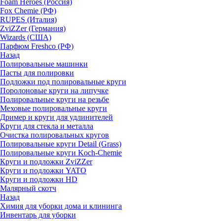
Foam Heroes (Россия)
Fox Chemie (РФ)
RUPES (Италия)
ZviZZer (Германия)
Wizards (США)
Парфюм Freshco (РФ)
Назад
Полировальные машинки
Пасты для полировки
Подложки под полировальные круги
Поролоновые круги на липучке
Полировальные круги на резьбе
Меховые полировальные круги
Дример и круги для удлинителей
Круги для стекла и металла
Очистка полировальных кругов
Полировальные круги Detail (Grass)
Полировальные круги Koch-Chemie
Круги и подложки ZviZZer
Круги и подложки YATO
Круги и подложки HD
Малярный скотч
Назад
Химия для уборки дома и клининга
Инвентарь для уборки