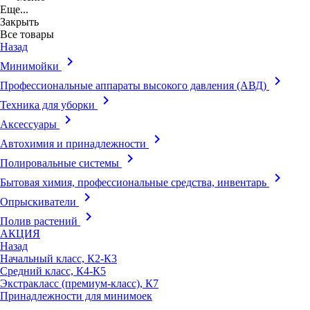
Еще...
Закрыть
Все товары
Назад
keyboard_arrow_right
Минимойки
keyboard_arrow_right
Профессиональные аппараты высокого давления (АВД)
keyboard_arrow_right
Техника для уборки
keyboard_arrow_right
Аксессуары
keyboard_arrow_right
Автохимия и принадлежности
keyboard_arrow_right
Полировальные системы
keyboard_arrow_right
Бытовая химия, профессиональные средства, инвентарь
keyboard_arrow_right
Опрыскиватели
keyboard_arrow_right
Полив растений
АКЦИЯ
Назад
Начальный класс, К2-К3
Средний класс, К4-К5
Экстракласс (премиум-класс), К7
Принадлежности для минимоек