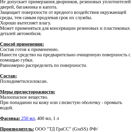
Не допускает примерзания дворников, резиновых уплотнителей
дверей, багажника и капота.
Защищает поверхности от вредного воздействия окружающей
среды, тем самым продлевая срок их службы.
Хорошо вытесняет влагу.
Может применяться для консервации резиновых и пластиковых
деталей автомобиля.
Способ применения:
Состав готов к применению.
Нанести средство на предварительно очищенную поверхность с
помощью губки.
Равномерно распределить по поверхности.
Состав:
Полидиметилсилоксан.
Меры предосторожности:
Малоопасное вещество.
При попадании на кожу или слизистую оболочку - промыть
водой.
Фасовка:
250 мл
, 400 мл, 1 л
Производитель:
ООО "ТД ГраСС" (GraSS) /РФ/