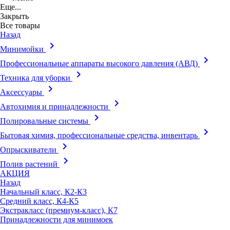
Еще...
Закрыть
Все товары
Назад
keyboard_arrow_right
Минимойки
keyboard_arrow_right
Профессиональные аппараты высокого давления (АВД)
keyboard_arrow_right
Техника для уборки
keyboard_arrow_right
Аксессуары
keyboard_arrow_right
Автохимия и принадлежности
keyboard_arrow_right
Полировальные системы
keyboard_arrow_right
Бытовая химия, профессиональные средства, инвентарь
keyboard_arrow_right
Опрыскиватели
keyboard_arrow_right
Полив растений
АКЦИЯ
Назад
Начальный класс, К2-К3
Средний класс, К4-К5
Экстракласс (премиум-класс), К7
Принадлежности для минимоек