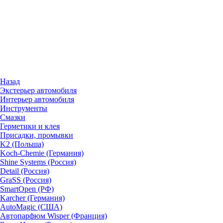
Назад
Экстерьер автомобиля
Интерьер автомобиля
Инструменты
Смазки
Герметики и клея
Присадки, промывки
K2 (Польша)
Koch-Chemie (Германия)
Shine Systems (Россия)
Detail (Россия)
GraSS (Россия)
SmartOpen (РФ)
Karcher (Германия)
AutoMagic (США)
Автопарфюм Wisper (Франция)