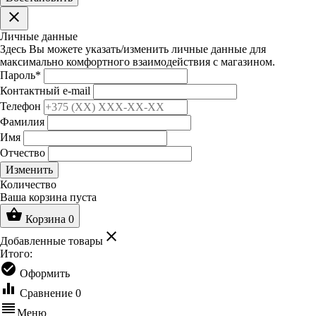
clear
Личные данные
Здесь Вы можете указать/изменить личные данные для
максимально комфортного взаимодействия с магазином.
Пароль
*
Контактный e-mail
Телефон
Фамилия
Имя
Отчество
Изменить
Количество
Ваша корзина пуста
shopping_basket
Корзина
0
clear
Добавленные товары
Итого:
check_circle
Оформить
equalizer
Сравнение
0
reorder
Меню