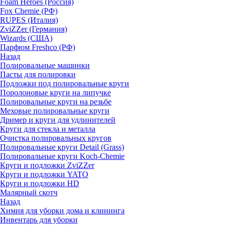
Foam Heroes (Россия)
Fox Chemie (РФ)
RUPES (Италия)
ZviZZer (Германия)
Wizards (США)
Парфюм Freshco (РФ)
Назад
Полировальные машинки
Пасты для полировки
Подложки под полировальные круги
Поролоновые круги на липучке
Полировальные круги на резьбе
Меховые полировальные круги
Дример и круги для удлинителей
Круги для стекла и металла
Очистка полировальных кругов
Полировальные круги Detail (Grass)
Полировальные круги Koch-Chemie
Круги и подложки ZviZZer
Круги и подложки YATO
Круги и подложки HD
Малярный скотч
Назад
Химия для уборки дома и клининга
Инвентарь для уборки