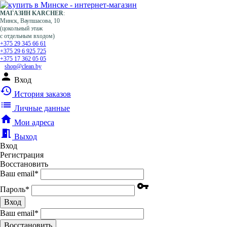
МАГАЗИН KARCHER
:
Минск, Ваупшасова, 10
(цокольный этаж
с отдельным входом)
+375 29 345 66 61
+375 29 6 925 725
+375 17 362 05 05
shop@clean.by
person
Вход
history
История заказов
list
Личные данные
home
Мои адреса
meeting_room
Выход
Вход
Регистрация
Восстановить
Ваш email
*
vpn_key
Пароль
*
Вход
Ваш email
*
Воcстановить