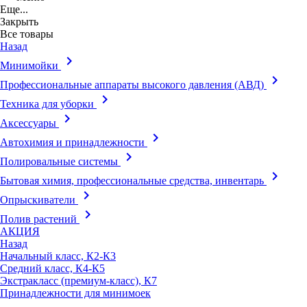
Еще...
Закрыть
Все товары
Назад
keyboard_arrow_right
Минимойки
keyboard_arrow_right
Профессиональные аппараты высокого давления (АВД)
keyboard_arrow_right
Техника для уборки
keyboard_arrow_right
Аксессуары
keyboard_arrow_right
Автохимия и принадлежности
keyboard_arrow_right
Полировальные системы
keyboard_arrow_right
Бытовая химия, профессиональные средства, инвентарь
keyboard_arrow_right
Опрыскиватели
keyboard_arrow_right
Полив растений
АКЦИЯ
Назад
Начальный класс, К2-К3
Средний класс, К4-К5
Экстракласс (премиум-класс), К7
Принадлежности для минимоек