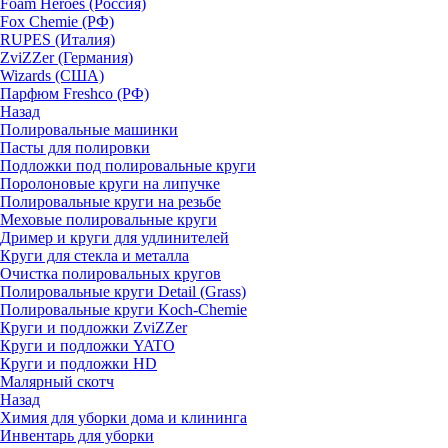
Foam Heroes (Россия)
Fox Chemie (РФ)
RUPES (Италия)
ZviZZer (Германия)
Wizards (США)
Парфюм Freshco (РФ)
Назад
Полировальные машинки
Пасты для полировки
Подложки под полировальные круги
Поролоновые круги на липучке
Полировальные круги на резьбе
Меховые полировальные круги
Дример и круги для удлинителей
Круги для стекла и металла
Очистка полировальных кругов
Полировальные круги Detail (Grass)
Полировальные круги Koch-Chemie
Круги и подложки ZviZZer
Круги и подложки YATO
Круги и подложки HD
Малярный скотч
Назад
Химия для уборки дома и клининга
Инвентарь для уборки