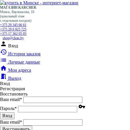
МАГАЗИН KARCHER
:
Минск, Ваупшасова, 10
(цокольный этаж
с отдельным входом)
+375 29 345 66 61
+375 29 6 925 725
+375 17 362 05 05
shop@clean.by
person
Вход
history
История заказов
list
Личные данные
home
Мои адреса
meeting_room
Выход
Вход
Регистрация
Восстановить
Ваш email
*
vpn_key
Пароль
*
Вход
Ваш email
*
Воcстановить