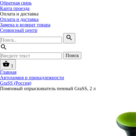
Обратная связь
Карта проезда
Оплата и доставка
Оплата и доставка
Замена и возврат товара
Сервисный центр
search
search
Поиск
shopping_basket
1
Главная
Автохимия и принадлежности
GraSS (Россия)
Помповый опрыскиватель пенный GraSS, 2 л