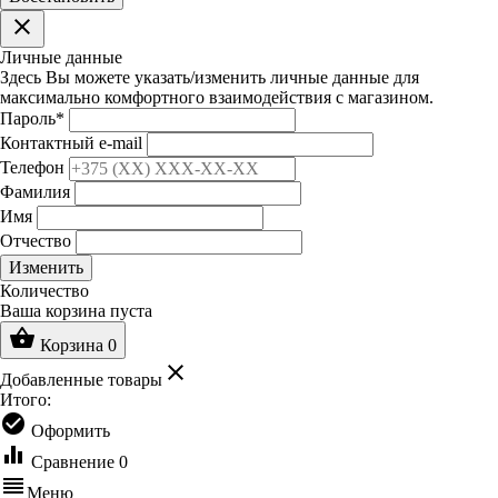
clear
Личные данные
Здесь Вы можете указать/изменить личные данные для
максимально комфортного взаимодействия с магазином.
Пароль
*
Контактный e-mail
Телефон
Фамилия
Имя
Отчество
Изменить
Количество
Ваша корзина пуста
shopping_basket
Корзина
0
clear
Добавленные товары
Итого:
check_circle
Оформить
equalizer
Сравнение
0
reorder
Меню