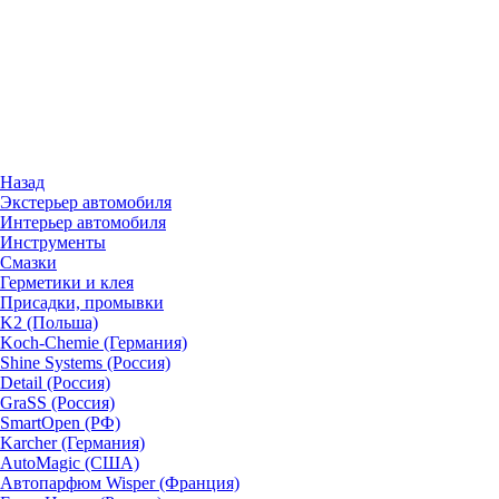
Назад
Экстерьер автомобиля
Интерьер автомобиля
Инструменты
Смазки
Герметики и клея
Присадки, промывки
K2 (Польша)
Koch-Chemie (Германия)
Shine Systems (Россия)
Detail (Россия)
GraSS (Россия)
SmartOpen (РФ)
Karcher (Германия)
AutoMagic (США)
Автопарфюм Wisper (Франция)