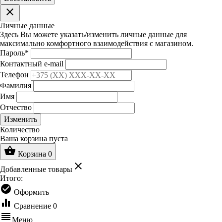
clear
Личные данные
Здесь Вы можете указать/изменить личные данные для
максимально комфортного взаимодействия с магазином.
Пароль
*
Контактный e-mail
Телефон
Фамилия
Имя
Отчество
Изменить
Количество
Ваша корзина пуста
shopping_basket
Корзина
0
clear
Добавленные товары
Итого:
check_circle
Оформить
equalizer
Сравнение
0
reorder
Меню