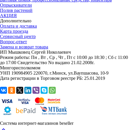
Опрыскиватели
Полив растений
АКЦИЯ
Дополнительно
Оплата и доставка
Карта проезда
Сервисный центр
Вопрос-ответ
Замена и возврат товара
ИП Мышковец Сергей Николаевич
Режим работы:
Пн , Вт , Ср , Чт , Пт c 10:00 до 18:30 ; Сб c 11:00
до 17:00
Свидетельство No выдано 21.02.2008г.
Мингорисполкомом
УНП 190984905
220070, г.Минск, ул.Ваупшасова, 10-9
Дата регистрации в Торговом реестре РБ: 25.01.2019
Система интернет-магазинов beseller
keyboard_arrow_up