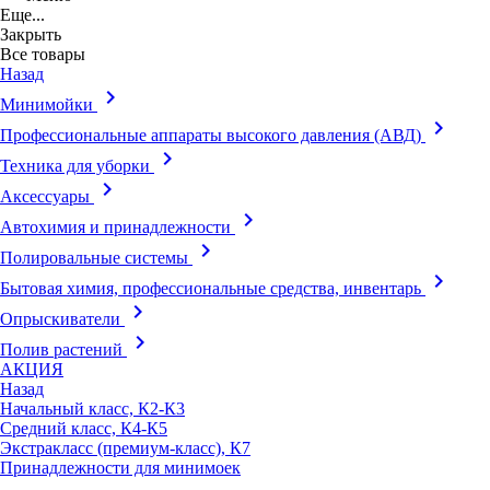
Еще...
Закрыть
Все товары
Назад
keyboard_arrow_right
Минимойки
keyboard_arrow_right
Профессиональные аппараты высокого давления (АВД)
keyboard_arrow_right
Техника для уборки
keyboard_arrow_right
Аксессуары
keyboard_arrow_right
Автохимия и принадлежности
keyboard_arrow_right
Полировальные системы
keyboard_arrow_right
Бытовая химия, профессиональные средства, инвентарь
keyboard_arrow_right
Опрыскиватели
keyboard_arrow_right
Полив растений
АКЦИЯ
Назад
Начальный класс, К2-К3
Средний класс, К4-К5
Экстракласс (премиум-класс), К7
Принадлежности для минимоек