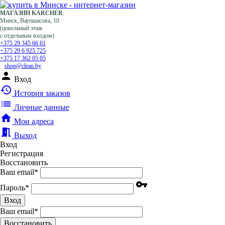
МАГАЗИН KARCHER
:
Минск, Ваупшасова, 10
(цокольный этаж
с отдельным входом)
+375 29 345 66 61
+375 29 6 925 725
+375 17 362 05 05
shop@clean.by
person
Вход
history
История заказов
list
Личные данные
home
Мои адреса
meeting_room
Выход
Вход
Регистрация
Восстановить
Ваш email
*
vpn_key
Пароль
*
Вход
Ваш email
*
Воcстановить