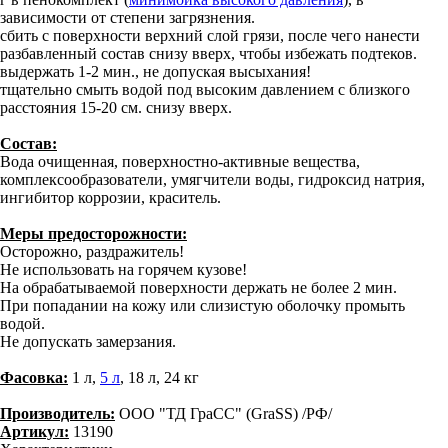
зависимости от степени загрязнения.
сбить с поверхности верхний слой грязи, после чего нанести
разбавленный состав снизу вверх, чтобы избежать подтеков.
выдержать 1-2 мин., не допуская высыхания!
тщательно смыть водой под высоким давлением с близкого
расстояния 15-20 см. снизу вверх.
Состав:
Вода очищенная, поверхностно-активные вещества,
комплексообразователи, умягчители воды, гидроксид натрия,
ингибитор коррозии, краситель.
Меры предосторожности:
Осторожно, раздражитель!
Не использовать на горячем кузове!
На обрабатываемой поверхности держать не более 2 мин.
При попадании на кожу или слизистую оболочку промыть
водой.
Не допускать замерзания.
Фасовка:
1 л,
5 л
, 18 л, 24 кг
Производитель:
ООО "ТД ГраСС" (GraSS) /РФ/
Артикул:
13190