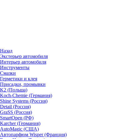
Назад
Экстерьер автомобиля
Интерьер автомобиля
Инструменты
Смазки
Герметики и клея
Присадки, промывки
K2 (Польша)
Koch-Chemie (Германия)
Shine Systems (Россия)
Detail (Россия)
GraSS (Россия)
SmartOpen (РФ)
Karcher (Германия)
AutoMagic (США)
Автопарфюм Wisper (Франция)