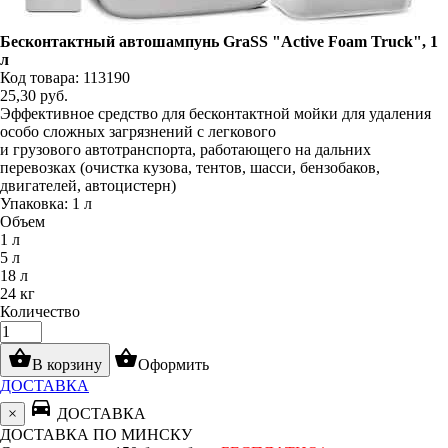
Бесконтактный автошампунь GraSS "Active Foam Truck", 1
л
Код товара: 113190
25,30
руб.
Эффективное средство для бесконтактной мойки для удаления
особо сложных загрязнений с легкового
и грузового автотранспорта, работающего на дальних
перевозках (очистка кузова, тентов, шасси, бензобаков,
двигателей, автоцистерн)
Упаковка: 1 л
Объем
1 л
5 л
18 л
24 кг
Количество
shopping_basket
shopping_basket
В корзину
Оформить
ДОСТАВКА
directions_car
×
ДОСТАВКА
ДОСТАВКА ПО МИНСКУ