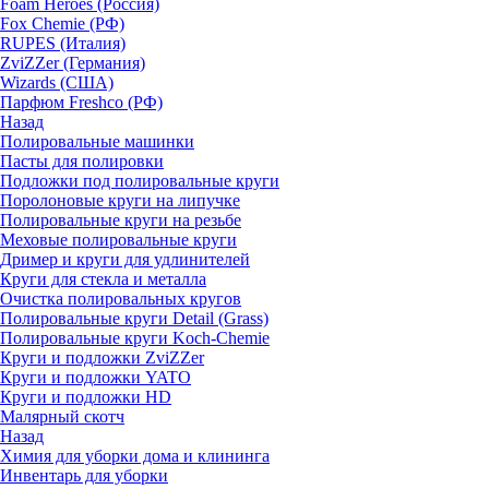
Foam Heroes (Россия)
Fox Chemie (РФ)
RUPES (Италия)
ZviZZer (Германия)
Wizards (США)
Парфюм Freshco (РФ)
Назад
Полировальные машинки
Пасты для полировки
Подложки под полировальные круги
Поролоновые круги на липучке
Полировальные круги на резьбе
Меховые полировальные круги
Дример и круги для удлинителей
Круги для стекла и металла
Очистка полировальных кругов
Полировальные круги Detail (Grass)
Полировальные круги Koch-Chemie
Круги и подложки ZviZZer
Круги и подложки YATO
Круги и подложки HD
Малярный скотч
Назад
Химия для уборки дома и клининга
Инвентарь для уборки