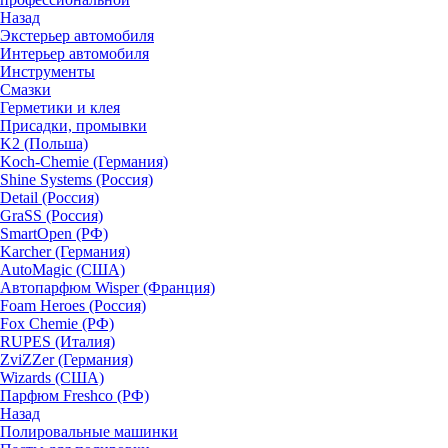
Назад
Экстерьер автомобиля
Интерьер автомобиля
Инструменты
Смазки
Герметики и клея
Присадки, промывки
K2 (Польша)
Koch-Chemie (Германия)
Shine Systems (Россия)
Detail (Россия)
GraSS (Россия)
SmartOpen (РФ)
Karcher (Германия)
AutoMagic (США)
Автопарфюм Wisper (Франция)
Foam Heroes (Россия)
Fox Chemie (РФ)
RUPES (Италия)
ZviZZer (Германия)
Wizards (США)
Парфюм Freshco (РФ)
Назад
Полировальные машинки