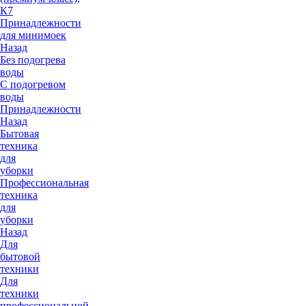
К7
Принадлежности
для минимоек
Назад
Без подогрева
воды
С подогревом
воды
Принадлежности
Назад
Бытовая
техника
для
уборки
Профессиональная
техника
для
уборки
Назад
Для
бытовой
техники
Для
техники
профессиональной