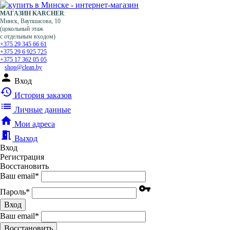
МАГАЗИН KARCHER
:
Минск, Ваупшасова, 10
(цокольный этаж
с отдельным входом)
+375 29 345 66 61
+375 29 6 925 725
+375 17 362 05 05
shop@clean.by
person
Вход
history
История заказов
list
Личные данные
home
Мои адреса
meeting_room
Выход
Вход
Регистрация
Восстановить
Ваш email
*
vpn_key
Пароль
*
Вход
Ваш email
*
Воcстановить