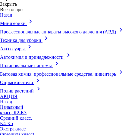
Закрыть
Все товары
Назад
keyboard_arrow_right
Минимойки
keyboard_arrow_right
Профессиональные аппараты высокого давления (АВД)
keyboard_arrow_right
Техника для уборки
keyboard_arrow_right
Аксессуары
keyboard_arrow_right
Автохимия и принадлежности
keyboard_arrow_right
Полировальные системы
keyboard_arrow_right
Бытовая химия, профессиональные средства, инвентарь
keyboard_arrow_right
Опрыскиватели
keyboard_arrow_right
Полив растений
АКЦИЯ
Назад
Начальный
класс, К2-К3
Средний класс,
К4-К5
Экстракласс
(премиум-класс),