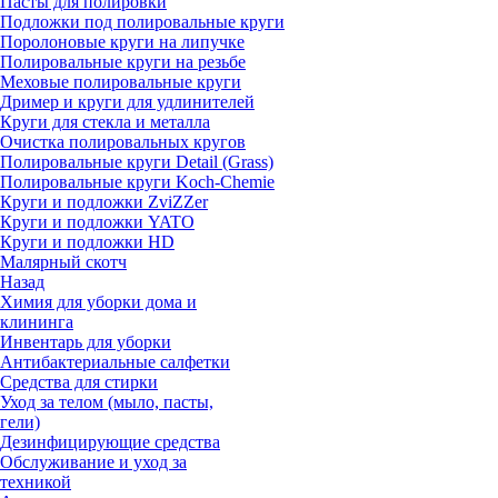
Пасты для полировки
Подложки под полировальные круги
Поролоновые круги на липучке
Полировальные круги на резьбе
Меховые полировальные круги
Дример и круги для удлинителей
Круги для стекла и металла
Очистка полировальных кругов
Полировальные круги Detail (Grass)
Полировальные круги Koch-Chemie
Круги и подложки ZviZZer
Круги и подложки YATO
Круги и подложки HD
Малярный скотч
Назад
Химия для уборки дома и
клининга
Инвентарь для уборки
Антибактериальные салфетки
Средства для стирки
Уход за телом (мыло, пасты,
гели)
Дезинфицирующие средства
Обслуживание и уход за
техникой