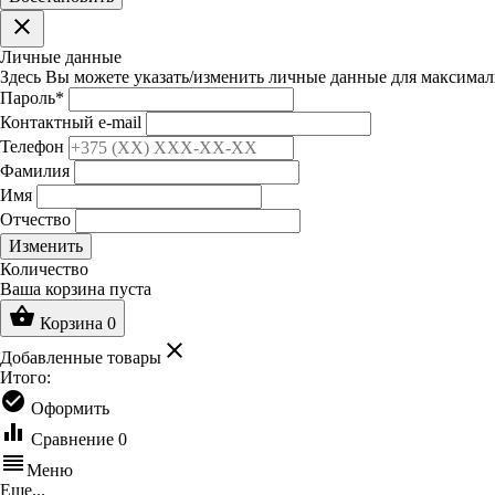
clear
Личные данные
Здесь Вы можете указать/изменить личные данные для максимал
Пароль
*
Контактный e-mail
Телефон
Фамилия
Имя
Отчество
Изменить
Количество
Ваша корзина пуста
shopping_basket
Корзина
0
clear
Добавленные товары
Итого:
check_circle
Оформить
equalizer
Сравнение
0
reorder
Меню
Еще...