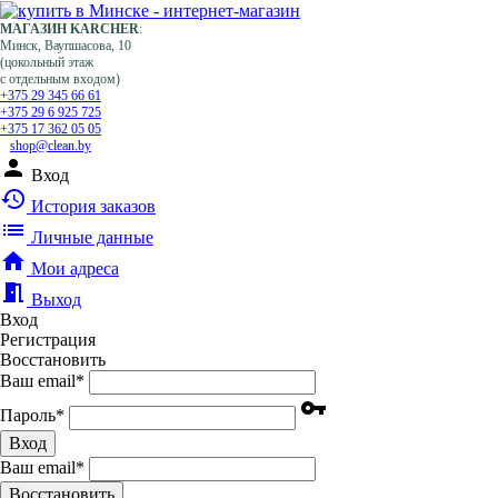
МАГАЗИН KARCHER
:
Минск, Ваупшасова, 10
(цокольный этаж
с отдельным входом)
+375 29 345 66 61
+375 29 6 925 725
+375 17 362 05 05
shop@clean.by
person
Вход
history
История заказов
list
Личные данные
home
Мои адреса
meeting_room
Выход
Вход
Регистрация
Восстановить
Ваш email
*
vpn_key
Пароль
*
Вход
Ваш email
*
Воcстановить