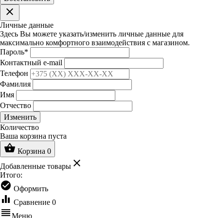
clear
Личные данные
Здесь Вы можете указать/изменить личные данные для
максимально комфортного взаимодействия с магазином.
Пароль
*
Контактный e-mail
Телефон
Фамилия
Имя
Отчество
Изменить
Количество
Ваша корзина пуста
shopping_basket
Корзина
0
clear
Добавленные товары
Итого:
check_circle
Оформить
equalizer
Сравнение
0
reorder
Меню