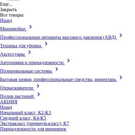
Еще...
Закрыть
Все товары
Назад
keyboard_arrow_right
Минимойки
keyboard_arrow_right
Профессиональные аппараты высокого давления (АВД)
keyboard_arrow_right
Техника для уборки
keyboard_arrow_right
Аксессуары
keyboard_arrow_right
Автохимия и принадлежности
keyboard_arrow_right
Полировальные системы
keyboard_arrow_right
Бытовая химия, профессиональные средства, инвентарь
keyboard_arrow_right
Опрыскиватели
keyboard_arrow_right
Полив растений
АКЦИЯ
Назад
Начальный класс, К2-К3
Средний класс, К4-К5
Экстракласс (премиум-класс), К7
Принадлежности для минимоек