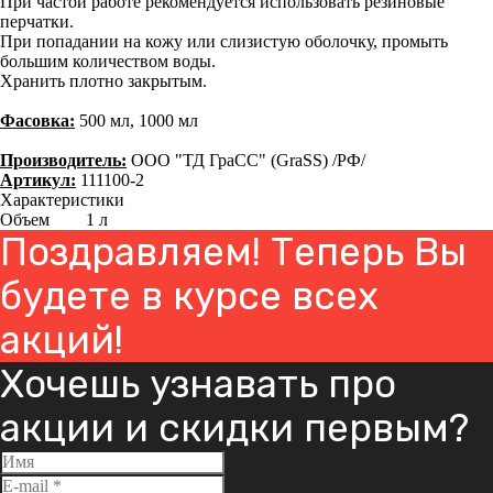
При частой работе рекомендуется использовать резиновые
перчатки.
При попадании на кожу или слизистую оболочку, промыть
большим количеством воды.
Хранить плотно закрытым.
Фасовка:
500 мл, 1000 мл
Производитель:
ООО "ТД ГраСС" (GraSS) /РФ/
Артикул:
111100-2
Характеристики
Объем
1 л
Поздравляем! Теперь Вы
будете в курсе всех
акций!
Хочешь узнавать про
акции и скидки первым?