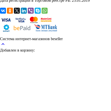
Дата регистрации в Торговом реестре РБ: 25.01.2019
Система интернет-магазинов beseller
keyboard_arrow_up
Добавлен в корзину: