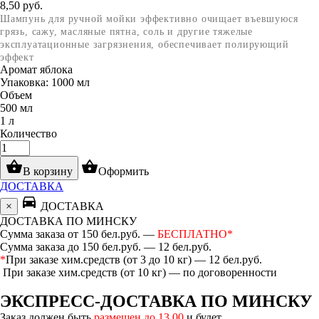
8,50
руб.
Шампунь для ручной мойки э
ффективно очищает въевшуюся
грязь, сажу, масляные пятна, соль и другие тяжелые
эксплуатационные загрязнения, обеспечивает полирующий
эффект
Аромат яблока
Упаковка: 1000 мл
Объем
500 мл
1 л
Количество
shopping_basket
shopping_basket
В корзину
Оформить
ДОСТАВКА
directions_car
×
ДОСТАВКА
ДОСТАВКА ПО МИНСКУ
Сумма заказа от 150 бел.руб. —
БЕСПЛАТНО*
Сумма заказа до 150 бел.руб. — 12 бел.руб.
*
При заказе хим.средств (от 3 до 10 кг) — 12 бел.руб.
При заказе хим.средств (от 10 кг) — по договоренности
ЭКСПРЕСС-ДОСТАВКА ПО МИНСКУ
Заказ должен быть
размещен до 13.00
и будет