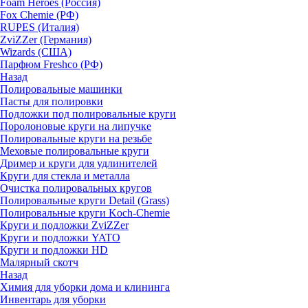
Foam Heroes (Россия)
Fox Chemie (РФ)
RUPES (Италия)
ZviZZer (Германия)
Wizards (США)
Парфюм Freshco (РФ)
Назад
Полировальные машинки
Пасты для полировки
Подложки под полировальные круги
Поролоновые круги на липучке
Полировальные круги на резьбе
Меховые полировальные круги
Дример и круги для удлинителей
Круги для стекла и металла
Очистка полировальных кругов
Полировальные круги Detail (Grass)
Полировальные круги Koch-Chemie
Круги и подложки ZviZZer
Круги и подложки YATO
Круги и подложки HD
Малярный скотч
Назад
Химия для уборки дома и клининга
Инвентарь для уборки