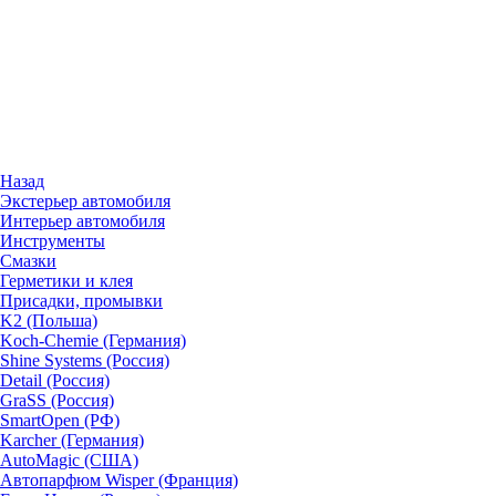
Назад
Экстерьер автомобиля
Интерьер автомобиля
Инструменты
Смазки
Герметики и клея
Присадки, промывки
K2 (Польша)
Koch-Chemie (Германия)
Shine Systems (Россия)
Detail (Россия)
GraSS (Россия)
SmartOpen (РФ)
Karcher (Германия)
AutoMagic (США)
Автопарфюм Wisper (Франция)