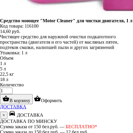
Средство моющее "Motor Cleaner" для чистки двигателя, 1 л
Код товара: 116100
14,60
руб.
Чистящее средство для наружной очистки подкапотного
пространства (двигателя и его частей) от масляных пятен,
подтеков смазки, налипшей пыли и других загрязнений
Упаковка: 1 л
Объем
1 л
5 л
22,5 кг
18 л
Количество
shopping_basket
shopping_basket
В корзину
Оформить
ДОСТАВКА
directions_car
×
ДОСТАВКА
ДОСТАВКА ПО МИНСКУ
Сумма заказа от 150 бел.руб. —
БЕСПЛАТНО*
Сумма заказа до 150 бел.руб. — 12 бел.руб.