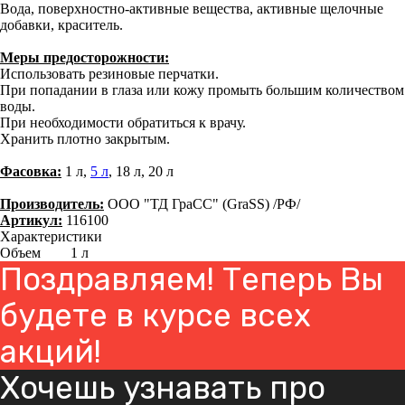
Вода, поверхностно-активные вещества, активные щелочные
добавки, краситель.
Меры предосторожности:
Использовать резиновые перчатки.
При попадании в глаза или кожу промыть большим количеством
воды.
При необходимости обратиться к врачу.
Хранить плотно закрытым.
Фасовка:
1 л,
5 л
, 18 л, 20 л
Производитель:
ООО "ТД ГраСС" (GraSS) /РФ/
Артикул:
116100
Характеристики
Объем
1 л
Поздравляем! Теперь Вы
будете в курсе всех
акций!
Хочешь узнавать про