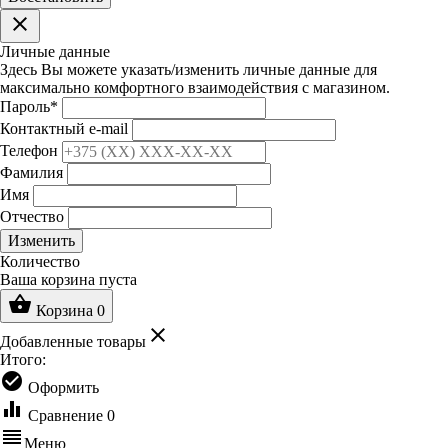
clear
Личные данные
Здесь Вы можете указать/изменить личные данные для
максимально комфортного взаимодействия с магазином.
Пароль
*
Контактный e-mail
Телефон
Фамилия
Имя
Отчество
Изменить
Количество
Ваша корзина пуста
shopping_basket
Корзина
0
clear
Добавленные товары
Итого:
check_circle
Оформить
equalizer
Сравнение
0
reorder
Меню