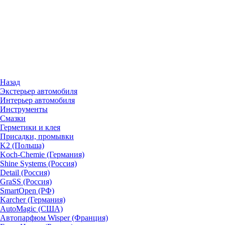
Назад
Экстерьер автомобиля
Интерьер автомобиля
Инструменты
Смазки
Герметики и клея
Присадки, промывки
K2 (Польша)
Koch-Chemie (Германия)
Shine Systems (Россия)
Detail (Россия)
GraSS (Россия)
SmartOpen (РФ)
Karcher (Германия)
AutoMagic (США)
Автопарфюм Wisper (Франция)