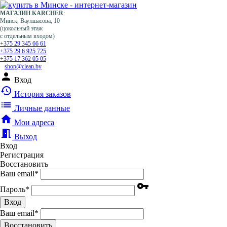
МАГАЗИН KARCHER
:
Минск, Ваупшасова, 10
(цокольный этаж
с отдельным входом)
+375 29 345 66 61
+375 29 6 925 725
+375 17 362 05 05
shop@clean.by
person
Вход
history
История заказов
list
Личные данные
home
Мои адреса
meeting_room
Выход
Вход
Регистрация
Восстановить
Ваш email
*
vpn_key
Пароль
*
Вход
Ваш email
*
Воcстановить