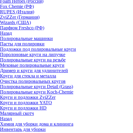
Foam Heroes (Россия)
Fox Chemie (РФ)
RUPES (Италия)
ZviZZer (Германия)
Wizards (США)
Парфюм Freshco (РФ)
Назад
Полировальные машинки
Пасты для полировки
Подложки под полировальные круги
Поролоновые круги на липучке
Полировальные круги на резьбе
Меховые полировальные круги
Дример и круги для удлинителей
Круги для стекла и металла
Очистка полировальных кругов
Полировальные круги Detail (Grass)
Полировальные круги Koch-Chemie
Круги и подложки ZviZZer
Круги и подложки YATO
Круги и подложки HD
Малярный скотч
Назад
Химия для уборки дома и клининга
Инвентарь для уборки