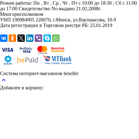
Режим работы:
Пн , Вт , Ср , Чт , Пт c 10:00 до 18:30 ; Сб c 11:00
до 17:00
Свидетельство No выдано 21.02.2008г.
Мингорисполкомом
УНП 190984905
220070, г.Минск, ул.Ваупшасова, 10-9
Дата регистрации в Торговом реестре РБ: 25.01.2019
Система интернет-магазинов beseller
keyboard_arrow_up
Добавлен в корзину: