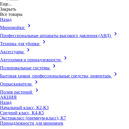
Еще...
Закрыть
Все товары
Назад
keyboard_arrow_right
Минимойки
keyboard_arrow_right
Профессиональные аппараты высокого давления (АВД)
keyboard_arrow_right
Техника для уборки
keyboard_arrow_right
Аксессуары
keyboard_arrow_right
Автохимия и принадлежности
keyboard_arrow_right
Полировальные системы
keyboard_arrow_right
Бытовая химия, профессиональные средства, инвентарь
keyboard_arrow_right
Опрыскиватели
keyboard_arrow_right
Полив растений
АКЦИЯ
Назад
Начальный класс, К2-К3
Средний класс, К4-К5
Экстракласс (премиум-класс), К7
Принадлежности для минимоек