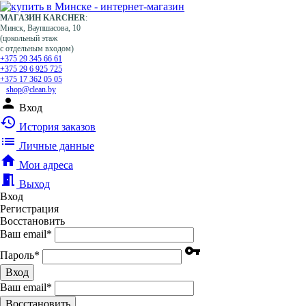
МАГАЗИН KARCHER
:
Минск, Ваупшасова, 10
(цокольный этаж
с отдельным входом)
+375 29 345 66 61
+375 29 6 925 725
+375 17 362 05 05
shop@clean.by
person
Вход
history
История заказов
list
Личные данные
home
Мои адреса
meeting_room
Выход
Вход
Регистрация
Восстановить
Ваш email
*
vpn_key
Пароль
*
Вход
Ваш email
*
Воcстановить