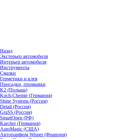
Назад
Экстерьер автомобиля
Интерьер автомобиля
Инструменты
Смазки
Герметики и клея
Присадки, промывки
K2 (Польша)
Koch-Chemie (Германия)
Shine Systems (Россия)
Detail (Россия)
GraSS (Россия)
SmartOpen (РФ)
Karcher (Германия)
AutoMagic (США)
Автопарфюм Wisper (Франция)