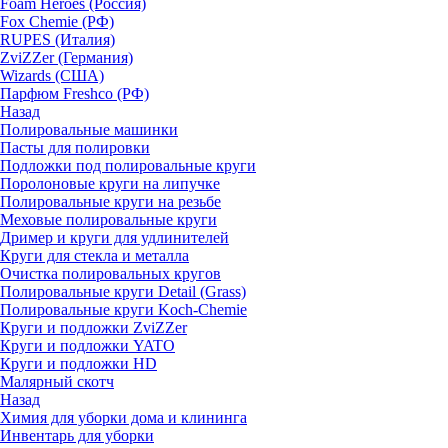
Foam Heroes (Россия)
Fox Chemie (РФ)
RUPES (Италия)
ZviZZer (Германия)
Wizards (США)
Парфюм Freshco (РФ)
Назад
Полировальные машинки
Пасты для полировки
Подложки под полировальные круги
Поролоновые круги на липучке
Полировальные круги на резьбе
Меховые полировальные круги
Дример и круги для удлинителей
Круги для стекла и металла
Очистка полировальных кругов
Полировальные круги Detail (Grass)
Полировальные круги Koch-Chemie
Круги и подложки ZviZZer
Круги и подложки YATO
Круги и подложки HD
Малярный скотч
Назад
Химия для уборки дома и клининга
Инвентарь для уборки