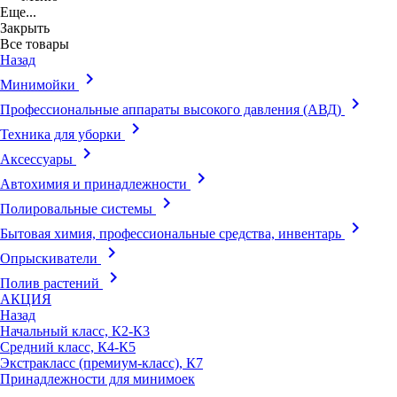
Еще...
Закрыть
Все товары
Назад
keyboard_arrow_right
Минимойки
keyboard_arrow_right
Профессиональные аппараты высокого давления (АВД)
keyboard_arrow_right
Техника для уборки
keyboard_arrow_right
Аксессуары
keyboard_arrow_right
Автохимия и принадлежности
keyboard_arrow_right
Полировальные системы
keyboard_arrow_right
Бытовая химия, профессиональные средства, инвентарь
keyboard_arrow_right
Опрыскиватели
keyboard_arrow_right
Полив растений
АКЦИЯ
Назад
Начальный класс, К2-К3
Средний класс, К4-К5
Экстракласс (премиум-класс), К7
Принадлежности для минимоек