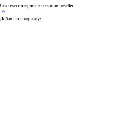
Система интернет-магазинов beseller
keyboard_arrow_up
Добавлен в корзину: