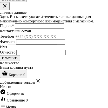
clear
Личные данные
Здесь Вы можете указать/изменить личные данные для
максимально комфортного взаимодействия с магазином.
Пароль
*
Контактный e-mail
Телефон
Фамилия
Имя
Отчество
Изменить
Количество
Ваша корзина пуста
shopping_basket
Корзина
0
clear
Добавленные товары
Итого:
check_circle
Оформить
equalizer
Сравнение
0
reorder
Меню