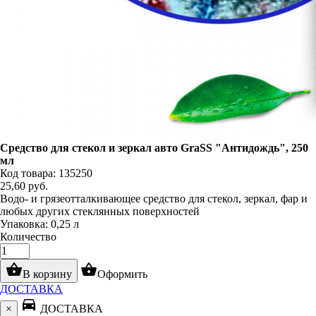
Средство для стекол и зеркал авто GraSS "Антидождь", 250
мл
Код товара: 135250
25,60
руб.
Водо- и грязеотталкивающее средство для стекол, зеркал, фар и
любых других стеклянных поверхностей
Упаковка: 0,25 л
Количество
shopping_basket
shopping_basket
В корзину
Оформить
ДОСТАВКА
directions_car
×
ДОСТАВКА