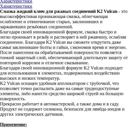
Характеристики
Характеристики
Смазка жидкий ключ для ржавых соединений K2 Vulcan
- это
высокоэффективая проникающая смазка, облегчающая
ослабление и отвинчивание старых, заклинивших и
заржавевших резьбовых соединений.
Благодаря своей инновационной формуле, смазка быстро и
легко проникает в резьбу и растворяет в ней ржавчину, ослабляя
соединение. Благодаря K2 Vulcan вы сможете открутить даже
самыt заклинившие болты и гайки, сэкономив время и энергию.
После нанесения на обрабатываемой поверхности появляется
тонкий защитный слой, обеспечивающий длительную защиту от
повторной коррозии и отличное смазывание.
Благодаря своей инновационной формуле K2 Vulcan подходит
для использования в элементах, подверженных воздействию
высоких и низких температур.
K2 Vulcan оснащен удобным аппликатором с трубочкой, что
позволяет точно распылить даже на самые труднодоступные
элементы, либо нанести средство широкой струей на большую
поверхность.
Прекрасно работает в автомастерской, а также дома и в саду.
Продукт не содержит силикона, безопасен для лямбда-зондов и
других электрических датчиков.
Применение: