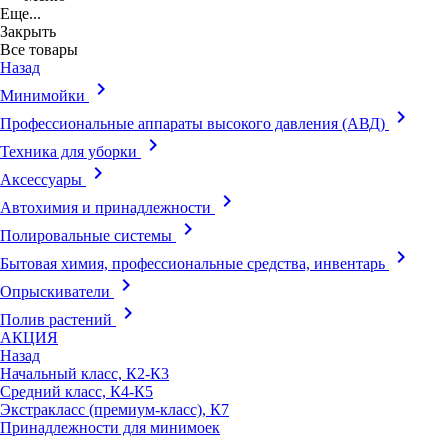
Еще...
Закрыть
Все товары
Назад
keyboard_arrow_right
Минимойки
keyboard_arrow_right
Профессиональные аппараты высокого давления (АВД)
keyboard_arrow_right
Техника для уборки
keyboard_arrow_right
Аксессуары
keyboard_arrow_right
Автохимия и принадлежности
keyboard_arrow_right
Полировальные системы
keyboard_arrow_right
Бытовая химия, профессиональные средства, инвентарь
keyboard_arrow_right
Опрыскиватели
keyboard_arrow_right
Полив растений
АКЦИЯ
Назад
Начальный класс, К2-К3
Средний класс, К4-К5
Экстракласс (премиум-класс), К7
Принадлежности для минимоек