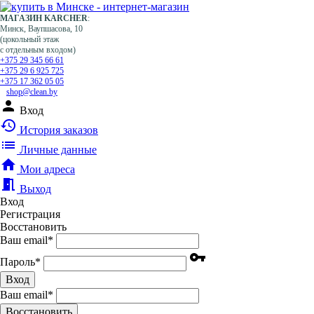
МАГАЗИН KARCHER
:
Минск, Ваупшасова, 10
(цокольный этаж
с отдельным входом)
+375 29 345 66 61
+375 29 6 925 725
+375 17 362 05 05
shop@clean.by
person
Вход
history
История заказов
list
Личные данные
home
Мои адреса
meeting_room
Выход
Вход
Регистрация
Восстановить
Ваш email
*
vpn_key
Пароль
*
Вход
Ваш email
*
Воcстановить