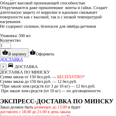
Обладает высокой проникающей способностью
Откручиваются даже прикипевшие винты и гайки. Создает
длительную защиту от коррозии и идеально смазывает
поверхности как с высокой, так и с низкой температурой
нагревания
Не содержит силикон, безопасен для лямбда-датчиков
Упаковка: 500 мл
Количество
shopping_basket
shopping_basket
В корзину
Оформить
ДОСТАВКА
directions_car
×
ДОСТАВКА
ДОСТАВКА ПО МИНСКУ
Сумма заказа от 150 бел.руб. —
БЕСПЛАТНО*
Сумма заказа до 150 бел.руб. — 12 бел.руб.
*
При заказе хим.средств (от 3 до 10 кг) — 12 бел.руб.
При заказе хим.средств (от 10 кг) — по договоренности
ЭКСПРЕСС-ДОСТАВКА ПО МИНСКУ
Заказ должен быть
размещен до 13.00
и будет
доставлен с 18.00 до 21.00 в день заказа