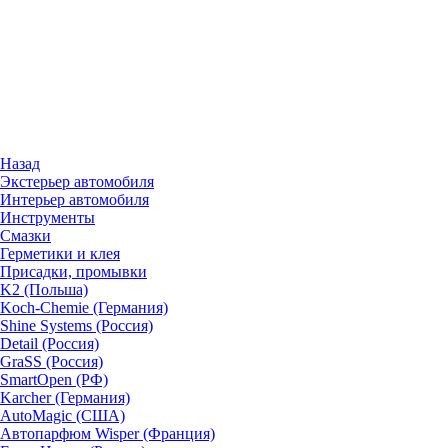
Назад
Экстерьер автомобиля
Интерьер автомобиля
Инструменты
Смазки
Герметики и клея
Присадки, промывки
K2 (Польша)
Koch-Chemie (Германия)
Shine Systems (Россия)
Detail (Россия)
GraSS (Россия)
SmartOpen (РФ)
Karcher (Германия)
AutoMagic (США)
Автопарфюм Wisper (Франция)