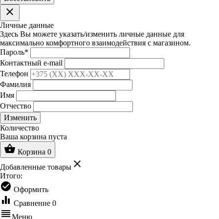
clear
Личные данные
Здесь Вы можете указать/изменить личные данные для
максимально комфортного взаимодействия с магазином.
Пароль
*
Контактный e-mail
Телефон
Фамилия
Имя
Отчество
Изменить
Количество
Ваша корзина пуста
shopping_basket
Корзина
0
clear
Добавленные товары
Итого:
check_circle
Оформить
equalizer
Сравнение
0
reorder
Меню