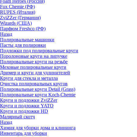
Foam Heroes (Россия)
Fox Chemie (РФ)
RUPES (Италия)
ZviZZer (Германия)
Wizards (США)
Парфюм Freshco (РФ)
Назад
Полировальные машинки
Пасты для полировки
Подложки под полировальные круги
Поролоновые круги на липучке
Полировальные круги на резьбе
Меховые полировальные круги
Дример и круги для удлинителей
Круги для стекла и металла
Очистка полировальных кругов
Полировальные круги Detail (Grass)
Полировальные круги Koch-Chemie
Круги и подложки ZviZZer
Круги и подложки YATO
Круги и подложки HD
Малярный скотч
Назад
Химия для уборки дома и клининга
Инвентарь для уборки