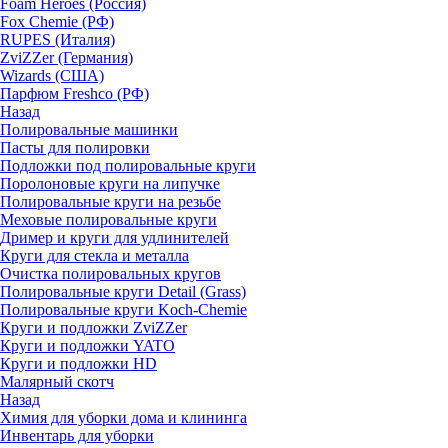
Foam Heroes (Россия)
Fox Chemie (РФ)
RUPES (Италия)
ZviZZer (Германия)
Wizards (США)
Парфюм Freshco (РФ)
Назад
Полировальные машинки
Пасты для полировки
Подложки под полировальные круги
Поролоновые круги на липучке
Полировальные круги на резьбе
Меховые полировальные круги
Дример и круги для удлинителей
Круги для стекла и металла
Очистка полировальных кругов
Полировальные круги Detail (Grass)
Полировальные круги Koch-Chemie
Круги и подложки ZviZZer
Круги и подложки YATO
Круги и подложки HD
Малярный скотч
Назад
Химия для уборки дома и клининга
Инвентарь для уборки