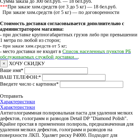
Сумма заказа до 300 бел.руб. — 18 бел.руб.
***
При заказе хим.средств (от 3 до 5 кг) — 18 бел.руб.
При заказе хим.средств (от 5 кг) — по договоренности
Стоимость доставки согласовывается дополнительно с
администратором магазина:
- при доставке крупногабаритных грузов либо при превышении
1 метра по любой из сторон;
- п
ри заказе хим.средств от 5 кг;
- место доставки не входит в
Список населенных пунктов РБ
обслуживаемых службой доставки...
.
×
ХОЧУ СКИДКУ
Ваше имя
*
ВАШ ТЕЛЕФОН:
*
Введите число с картинки
*
Отправить
Характеристики
Характеристики
Антиголограммная полировальная паста для удаления мелких
дефектов, голограмм и разводов Detail DP "Diamond Polish".
Крайне простая в применении полироль, предназначенная для
удаления мелких дефектов, голограмм и разводов на
поверхности ЛКП. Удаляет риску Р4000. Подходит для