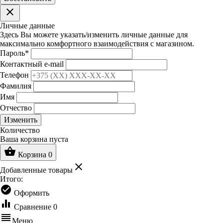
clear
Личные данные
Здесь Вы можете указать/изменить личные данные для
максимально комфортного взаимодействия с магазином.
Пароль
*
Контактный e-mail
Телефон
Фамилия
Имя
Отчество
Изменить
Количество
Ваша корзина пуста
shopping_basket
Корзина
0
clear
Добавленные товары
Итого:
check_circle
Оформить
equalizer
Сравнение
0
reorder
Меню