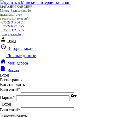
МАГАЗИН KARCHER
:
Минск, Ваупшасова, 10
(цокольный этаж
с отдельным входом)
+375 29 345 66 61
+375 29 6 925 725
+375 17 362 05 05
shop@clean.by
person
Вход
history
История заказов
list
Личные данные
home
Мои адреса
meeting_room
Выход
Вход
Регистрация
Восстановить
Ваш email
*
vpn_key
Пароль
*
Вход
Ваш email
*
Воcстановить