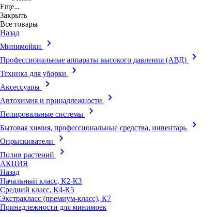
Еще...
Закрыть
Все товары
Назад
keyboard_arrow_right
Минимойки
keyboard_arrow_right
Профессиональные аппараты высокого давления (АВД)
keyboard_arrow_right
Техника для уборки
keyboard_arrow_right
Аксессуары
keyboard_arrow_right
Автохимия и принадлежности
keyboard_arrow_right
Полировальные системы
keyboard_arrow_right
Бытовая химия, профессиональные средства, инвентарь
keyboard_arrow_right
Опрыскиватели
keyboard_arrow_right
Полив растений
АКЦИЯ
Назад
Начальный класс, К2-К3
Средний класс, К4-К5
Экстракласс (премиум-класс), К7
Принадлежности для минимоек