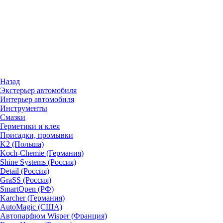
Назад
Экстерьер автомобиля
Интерьер автомобиля
Инструменты
Смазки
Герметики и клея
Присадки, промывки
K2 (Польша)
Koch-Chemie (Германия)
Shine Systems (Россия)
Detail (Россия)
GraSS (Россия)
SmartOpen (РФ)
Karcher (Германия)
AutoMagic (США)
Автопарфюм Wisper (Франция)