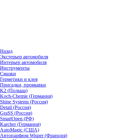
Назад
Экстерьер автомобиля
Интерьер автомобиля
Инструменты
Смазки
Герметики и клея
Присадки, промывки
K2 (Польша)
Koch-Chemie (Германия)
Shine Systems (Россия)
Detail (Россия)
GraSS (Россия)
SmartOpen (РФ)
Karcher (Германия)
AutoMagic (США)
Автопарфюм Wisper (Франция)