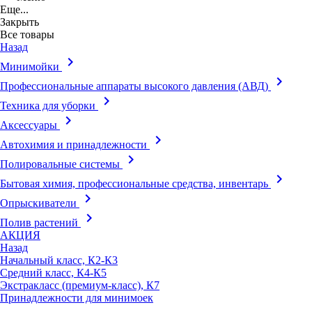
Еще...
Закрыть
Все товары
Назад
keyboard_arrow_right
Минимойки
keyboard_arrow_right
Профессиональные аппараты высокого давления (АВД)
keyboard_arrow_right
Техника для уборки
keyboard_arrow_right
Аксессуары
keyboard_arrow_right
Автохимия и принадлежности
keyboard_arrow_right
Полировальные системы
keyboard_arrow_right
Бытовая химия, профессиональные средства, инвентарь
keyboard_arrow_right
Опрыскиватели
keyboard_arrow_right
Полив растений
АКЦИЯ
Назад
Начальный класс, К2-К3
Средний класс, К4-К5
Экстракласс (премиум-класс), К7
Принадлежности для минимоек