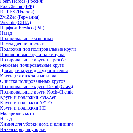
Foam Heroes (Россия)
Fox Chemie (РФ)
RUPES (Италия)
ZviZZer (Германия)
Wizards (США)
Парфюм Freshco (РФ)
Назад
Полировальные машинки
Пасты для полировки
Подложки под полировальные круги
Поролоновые круги на липучке
Полировальные круги на резьбе
Меховые полировальные круги
Дример и круги для удлинителей
Круги для стекла и металла
Очистка полировальных кругов
Полировальные круги Detail (Grass)
Полировальные круги Koch-Chemie
Круги и подложки ZviZZer
Круги и подложки YATO
Круги и подложки HD
Малярный скотч
Назад
Химия для уборки дома и клининга
Инвентарь для уборки