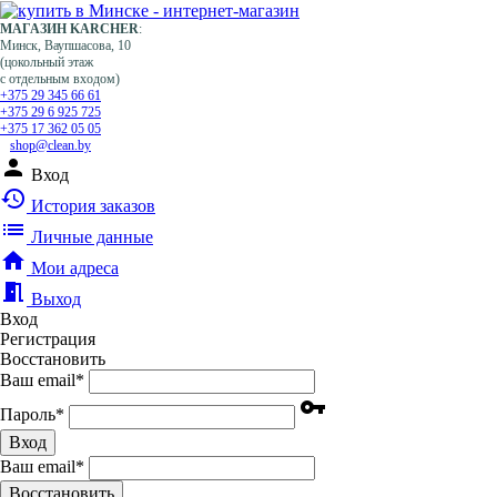
МАГАЗИН KARCHER
:
Минск, Ваупшасова, 10
(цокольный этаж
с отдельным входом)
+375 29 345 66 61
+375 29 6 925 725
+375 17 362 05 05
shop@clean.by
person
Вход
history
История заказов
list
Личные данные
home
Мои адреса
meeting_room
Выход
Вход
Регистрация
Восстановить
Ваш email
*
vpn_key
Пароль
*
Вход
Ваш email
*
Воcстановить