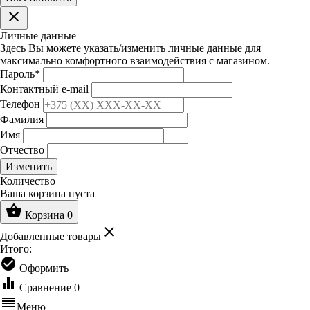
clear
Личные данные
Здесь Вы можете указать/изменить личные данные для
максимально комфортного взаимодействия с магазином.
Пароль
*
Контактный e-mail
Телефон
Фамилия
Имя
Отчество
Изменить
Количество
Ваша корзина пуста
shopping_basket
Корзина
0
clear
Добавленные товары
Итого:
check_circle
Оформить
equalizer
Сравнение
0
reorder
Меню