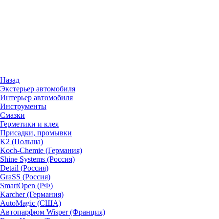
Назад
Экстерьер автомобиля
Интерьер автомобиля
Инструменты
Смазки
Герметики и клея
Присадки, промывки
K2 (Польша)
Koch-Chemie (Германия)
Shine Systems (Россия)
Detail (Россия)
GraSS (Россия)
SmartOpen (РФ)
Karcher (Германия)
AutoMagic (США)
Автопарфюм Wisper (Франция)