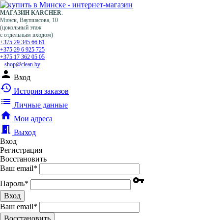
МАГАЗИН KARCHER
:
Минск, Ваупшасова, 10
(цокольный этаж
с отдельным входом)
+375 29 345 66 61
+375 29 6 925 725
+375 17 362 05 05
shop@clean.by
person
Вход
history
История заказов
list
Личные данные
home
Мои адреса
meeting_room
Выход
Вход
Регистрация
Восстановить
Ваш email
*
vpn_key
Пароль
*
Вход
Ваш email
*
Воcстановить