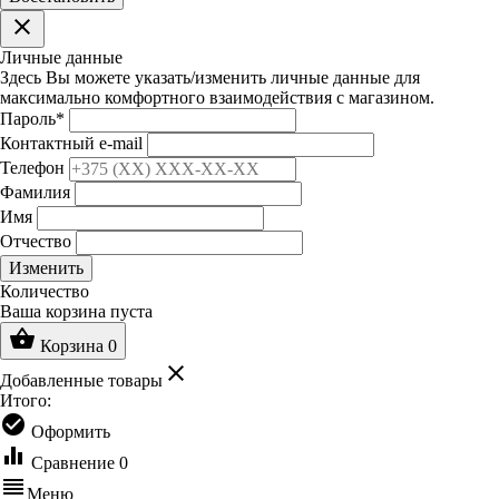
clear
Личные данные
Здесь Вы можете указать/изменить личные данные для
максимально комфортного взаимодействия с магазином.
Пароль
*
Контактный e-mail
Телефон
Фамилия
Имя
Отчество
Изменить
Количество
Ваша корзина пуста
shopping_basket
Корзина
0
clear
Добавленные товары
Итого:
check_circle
Оформить
equalizer
Сравнение
0
reorder
Меню