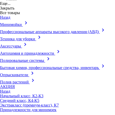
Еще...
Закрыть
Все товары
Назад
keyboard_arrow_right
Минимойки
keyboard_arrow_right
Профессиональные аппараты высокого давления (АВД)
keyboard_arrow_right
Техника для уборки
keyboard_arrow_right
Аксессуары
keyboard_arrow_right
Автохимия и принадлежности
keyboard_arrow_right
Полировальные системы
keyboard_arrow_right
Бытовая химия, профессиональные средства, инвентарь
keyboard_arrow_right
Опрыскиватели
keyboard_arrow_right
Полив растений
АКЦИЯ
Назад
Начальный класс, К2-К3
Средний класс, К4-К5
Экстракласс (премиум-класс), К7
Принадлежности для минимоек