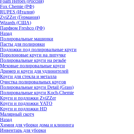
Foam Heroes (Россия)
Fox Chemie (РФ)
RUPES (Италия)
ZviZZer (Германия)
Wizards (США)
Парфюм Freshco (РФ)
Назад
Полировальные машинки
Пасты для полировки
Подложки под полировальные круги
Поролоновые круги на липучке
Полировальные круги на резьбе
Меховые полировальные круги
Дример и круги для удлинителей
Круги для стекла и металла
Очистка полировальных кругов
Полировальные круги Detail (Grass)
Полировальные круги Koch-Chemie
Круги и подложки ZviZZer
Круги и подложки YATO
Круги и подложки HD
Малярный скотч
Назад
Химия для уборки дома и клининга
Инвентарь для уборки