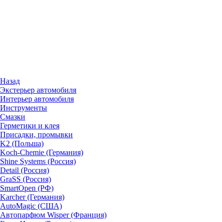
Назад
Экстерьер автомобиля
Интерьер автомобиля
Инструменты
Смазки
Герметики и клея
Присадки, промывки
K2 (Польша)
Koch-Chemie (Германия)
Shine Systems (Россия)
Detail (Россия)
GraSS (Россия)
SmartOpen (РФ)
Karcher (Германия)
AutoMagic (США)
Автопарфюм Wisper (Франция)