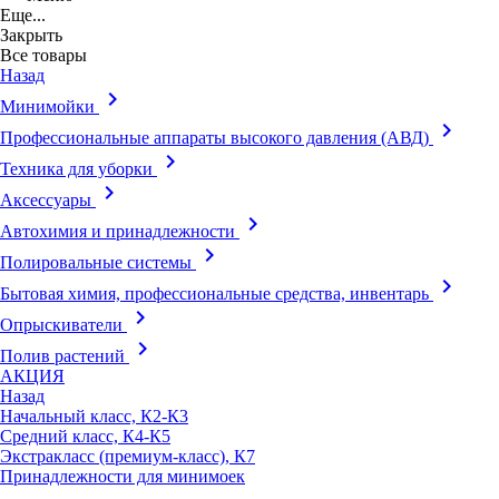
Еще...
Закрыть
Все товары
Назад
keyboard_arrow_right
Минимойки
keyboard_arrow_right
Профессиональные аппараты высокого давления (АВД)
keyboard_arrow_right
Техника для уборки
keyboard_arrow_right
Аксессуары
keyboard_arrow_right
Автохимия и принадлежности
keyboard_arrow_right
Полировальные системы
keyboard_arrow_right
Бытовая химия, профессиональные средства, инвентарь
keyboard_arrow_right
Опрыскиватели
keyboard_arrow_right
Полив растений
АКЦИЯ
Назад
Начальный класс, К2-К3
Средний класс, К4-К5
Экстракласс (премиум-класс), К7
Принадлежности для минимоек