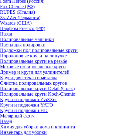
Foam Heroes (Россия)
Fox Chemie (РФ)
RUPES (Италия)
ZviZZer (Германия)
Wizards (США)
Парфюм Freshco (РФ)
Назад
Полировальные машинки
Пасты для полировки
Подложки под полировальные круги
Поролоновые круги на липучке
Полировальные круги на резьбе
Меховые полировальные круги
Дример и круги для удлинителей
Круги для стекла и металла
Очистка полировальных кругов
Полировальные круги Detail (Grass)
Полировальные круги Koch-Chemie
Круги и подложки ZviZZer
Круги и подложки YATO
Круги и подложки HD
Малярный скотч
Назад
Химия для уборки дома и клининга
Инвентарь для уборки