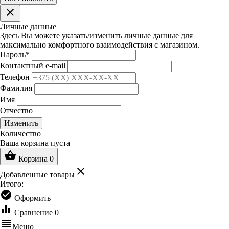
clear
Личные данные
Здесь Вы можете указать/изменить личные данные для
максимально комфортного взаимодействия с магазином.
Пароль
*
Контактный e-mail
Телефон
Фамилия
Имя
Отчество
Изменить
Количество
Ваша корзина пуста
shopping_basket
Корзина
0
clear
Добавленные товары
Итого:
check_circle
Оформить
equalizer
Сравнение
0
reorder
Меню