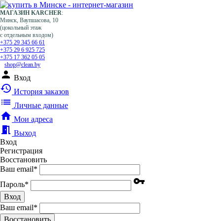
МАГАЗИН KARCHER
:
Минск, Ваупшасова, 10
(цокольный этаж
с отдельным входом)
+375 29 345 66 61
+375 29 6 925 725
+375 17 362 05 05
shop@clean.by
person
Вход
history
История заказов
list
Личные данные
home
Мои адреса
meeting_room
Выход
Вход
Регистрация
Восстановить
Ваш email
*
vpn_key
Пароль
*
Вход
Ваш email
*
Воcстановить