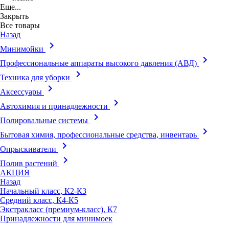
Еще...
Закрыть
Все товары
Назад
keyboard_arrow_right
Минимойки
keyboard_arrow_right
Профессиональные аппараты высокого давления (АВД)
keyboard_arrow_right
Техника для уборки
keyboard_arrow_right
Аксессуары
keyboard_arrow_right
Автохимия и принадлежности
keyboard_arrow_right
Полировальные системы
keyboard_arrow_right
Бытовая химия, профессиональные средства, инвентарь
keyboard_arrow_right
Опрыскиватели
keyboard_arrow_right
Полив растений
АКЦИЯ
Назад
Начальный класс, К2-К3
Средний класс, К4-К5
Экстракласс (премиум-класс), К7
Принадлежности для минимоек