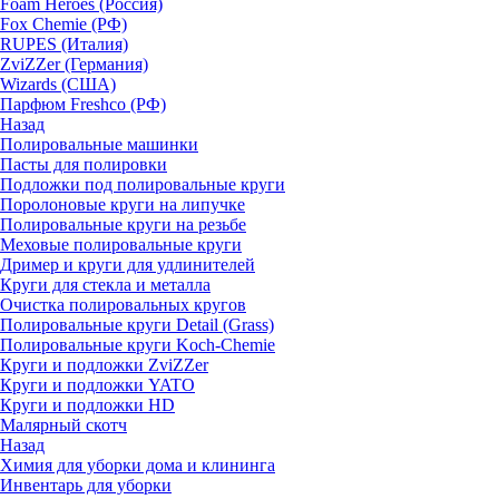
Foam Heroes (Россия)
Fox Chemie (РФ)
RUPES (Италия)
ZviZZer (Германия)
Wizards (США)
Парфюм Freshco (РФ)
Назад
Полировальные машинки
Пасты для полировки
Подложки под полировальные круги
Поролоновые круги на липучке
Полировальные круги на резьбе
Меховые полировальные круги
Дример и круги для удлинителей
Круги для стекла и металла
Очистка полировальных кругов
Полировальные круги Detail (Grass)
Полировальные круги Koch-Chemie
Круги и подложки ZviZZer
Круги и подложки YATO
Круги и подложки HD
Малярный скотч
Назад
Химия для уборки дома и клининга
Инвентарь для уборки