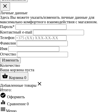
clear
Личные данные
Здесь Вы можете указать/изменить личные данные для
максимально комфортного взаимодействия с магазином.
Пароль
*
Контактный e-mail
Телефон
Фамилия
Имя
Отчество
Изменить
Количество
Ваша корзина пуста
shopping_basket
Корзина
0
clear
Добавленные товары
Итого:
check_circle
Оформить
equalizer
Сравнение
0
reorder
Меню