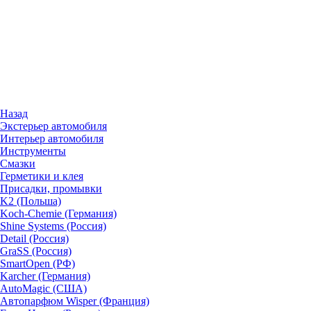
Назад
Экстерьер автомобиля
Интерьер автомобиля
Инструменты
Смазки
Герметики и клея
Присадки, промывки
K2 (Польша)
Koch-Chemie (Германия)
Shine Systems (Россия)
Detail (Россия)
GraSS (Россия)
SmartOpen (РФ)
Karcher (Германия)
AutoMagic (США)
Автопарфюм Wisper (Франция)