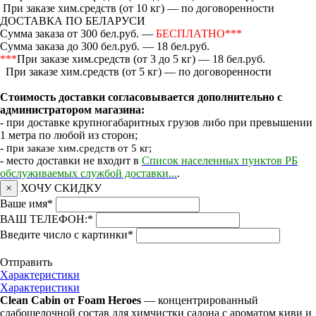
При заказе хим.средств (от 10 кг) — по договоренности
ДОСТАВКА ПО БЕЛАРУСИ
Сумма заказа от 300 бел.руб. —
БЕСПЛАТНО***
Сумма заказа до 300 бел.руб. — 18 бел.руб.
***
При заказе хим.средств (от 3 до 5 кг) — 18 бел.руб.
При заказе хим.средств (от 5 кг) — по договоренности
Стоимость доставки согласовывается дополнительно с
администратором магазина:
- при доставке крупногабаритных грузов либо при превышении
1 метра по любой из сторон;
- п
ри заказе хим.средств от 5 кг;
- место доставки не входит в
Список населенных пунктов РБ
обслуживаемых службой доставки...
.
×
ХОЧУ СКИДКУ
Ваше имя
*
ВАШ ТЕЛЕФОН:
*
Введите число с картинки
*
Отправить
Характеристики
Характеристики
Clean Cabin от Foam Heroes
— концентрированный
слабощелочной состав для химчистки салона с ароматом киви и