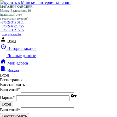
МАГАЗИН KARCHER
:
Минск, Ваупшасова, 10
(цокольный этаж
с отдельным входом)
+375 29 345 66 61
+375 29 6 925 725
+375 17 362 05 05
shop@clean.by
person
Вход
history
История заказов
list
Личные данные
home
Мои адреса
meeting_room
Выход
Вход
Регистрация
Восстановить
Ваш email
*
vpn_key
Пароль
*
Вход
Ваш email
*
Воcстановить