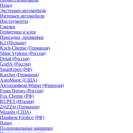
Назад
Экстерьер автомобиля
Интерьер автомобиля
Инструменты
Смазки
Герметики и клея
Присадки, промывки
K2 (Польша)
Koch-Chemie (Германия)
Shine Systems (Россия)
Detail (Россия)
GraSS (Россия)
SmartOpen (РФ)
Karcher (Германия)
AutoMagic (США)
Автопарфюм Wisper (Франция)
Foam Heroes (Россия)
Fox Chemie (РФ)
RUPES (Италия)
ZviZZer (Германия)
Wizards (США)
Парфюм Freshco (РФ)
Назад
Полировальные машинки