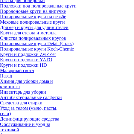
Пасты для полировки
Подложки под полировальные круги
Поролоновые круги на липучке
Полировальные круги на резьбе
Меховые полировальные круги
Дример и круги для удлинителей
Круги для стекла и металла
Очистка полировальных кругов
Полировальные круги Detail (Grass)
Полировальные круги Koch-Chemie
Круги и подложки ZviZZer
Круги и подложки YATO
Круги и подложки HD
Малярный скотч
Назад
Химия для уборки дома и
клининга
Инвентарь для уборки
Антибактериальные салфетки
Средства для стирки
Уход за телом (мыло, пасты,
гели)
Дезинфицирующие средства
Обслуживание и уход за
техникой