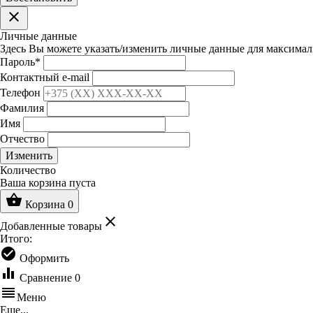
clear
Личные данные
Здесь Вы можете указать/изменить личные данные для максимал
Пароль
*
Контактный e-mail
Телефон
Фамилия
Имя
Отчество
Изменить
Количество
Ваша корзина пуста
shopping_basket
Корзина
0
clear
Добавленные товары
Итого:
check_circle
Оформить
equalizer
Сравнение
0
reorder
Меню
Еще...