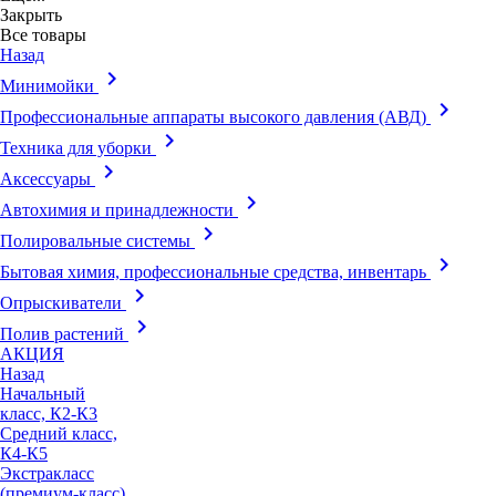
Закрыть
Все товары
Назад
keyboard_arrow_right
Минимойки
keyboard_arrow_right
Профессиональные аппараты высокого давления (АВД)
keyboard_arrow_right
Техника для уборки
keyboard_arrow_right
Аксессуары
keyboard_arrow_right
Автохимия и принадлежности
keyboard_arrow_right
Полировальные системы
keyboard_arrow_right
Бытовая химия, профессиональные средства, инвентарь
keyboard_arrow_right
Опрыскиватели
keyboard_arrow_right
Полив растений
АКЦИЯ
Назад
Начальный
класс, К2-К3
Средний класс,
К4-К5
Экстракласс
(премиум-класс),