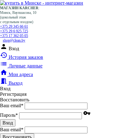
МАГАЗИН KARCHER
:
Минск, Ваупшасова, 10
(цокольный этаж
с отдельным входом)
+375 29 345 66 61
+375 29 6 925 725
+375 17 362 05 05
shop@clean.by
person
Вход
history
История заказов
list
Личные данные
home
Мои адреса
meeting_room
Выход
Вход
Регистрация
Восстановить
Ваш email
*
vpn_key
Пароль
*
Вход
Ваш email
*
Воcстановить