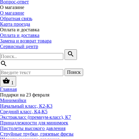
Вопрос-ответ
О магазине
О магазине
Обратная связь
Карта проезда
Оплата и доставка
Оплата и доставка
Замена и возврат товара
Сервисный центр
search
search
Поиск
shopping_basket
1
Главная
Подарки на 23 февраля
Минимойки
Начальный класс, К2-К3
Средний класс, К4-К5
Экстракласс (премиум-класс), К7
Принадлежности для минимоек
Пистолеты высокого давления
Струйные трубки, грязевые фрезы