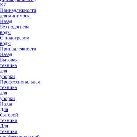
К7
Принадлежности
для минимоек
Назад
Без подогрева
воды
С подогревом
воды
Принадлежности
Назад
Бытовая
техника
для
уборки
Профессиональная
техника
для
уборки
Назад
Для
бытовой
техники
Для
техники
профессиональной