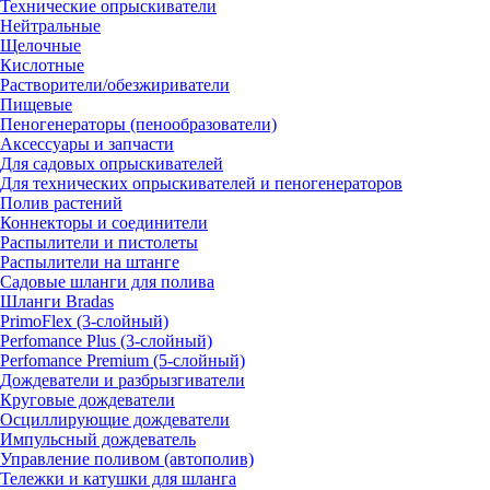
Технические опрыскиватели
Нейтральные
Щелочные
Кислотные
Растворители/обезжириватели
Пищевые
Пеногенераторы (пенообразователи)
Аксессуары и запчасти
Для садовых опрыскивателей
Для технических опрыскивателей и пеногенераторов
Полив растений
Коннекторы и соединители
Распылители и пистолеты
Распылители на штанге
Садовые шланги для полива
Шланги Bradas
PrimoFlex (3-слойный)
Perfomance Plus (3-слойный)
Perfomance Premium (5-слойный)
Дождеватели и разбрызгиватели
Круговые дождеватели
Осциллирующие дождеватели
Импульсный дождеватель
Управление поливом (автополив)
Тележки и катушки для шланга