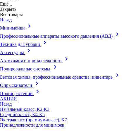
Еще...
Закрыть
Все товары
Назад
keyboard_arrow_right
Минимойки
keyboard_arrow_right
Профессиональные аппараты высокого давления (АВД)
keyboard_arrow_right
Техника для уборки
keyboard_arrow_right
Аксессуары
keyboard_arrow_right
Автохимия и принадлежности
keyboard_arrow_right
Полировальные системы
keyboard_arrow_right
Бытовая химия, профессиональные средства, инвентарь
keyboard_arrow_right
Опрыскиватели
keyboard_arrow_right
Полив растений
АКЦИЯ
Назад
Начальный класс, К2-К3
Средний класс, К4-К5
Экстракласс (премиум-класс), К7
Принадлежности для минимоек