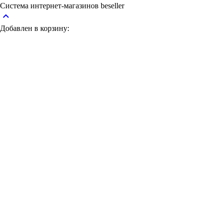
Система интернет-магазинов beseller
keyboard_arrow_up
Добавлен в корзину: