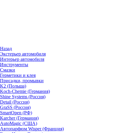
Назад
Экстерьер автомобиля
Интерьер автомобиля
Инструменты
Смазки
Герметики и клея
Присадки, промывки
K2 (Польша)
Koch-Chemie (Германия)
Shine Systems (Россия)
Detail (Россия)
GraSS (Россия)
SmartOpen (РФ)
Karcher (Германия)
AutoMagic (США)
Автопарфюм Wisper (Франция)