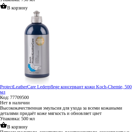
shopping_basket
В корзину
ProtectLeatherCare Lederpflege консервант кожи Koch-Chemie, 500
мл
Код: 77709500
Нет в наличии
Высококачественная эмульсия для ухода за всеми кожаными
деталями придаёт коже мягкость и обновляет цвет
Упаковка: 500 мл
shopping_basket
В корзину