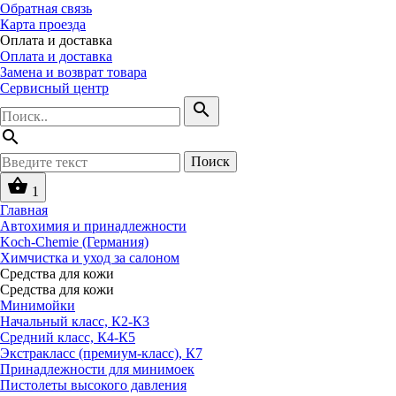
Обратная связь
Карта проезда
Оплата и доставка
Оплата и доставка
Замена и возврат товара
Сервисный центр
search
search
Поиск
shopping_basket
1
Главная
Автохимия и принадлежности
Koch-Chemie (Германия)
Химчистка и уход за салоном
Средства для кожи
Средства для кожи
Минимойки
Начальный класс, К2-К3
Средний класс, К4-К5
Экстракласс (премиум-класс), К7
Принадлежности для минимоек
Пистолеты высокого давления