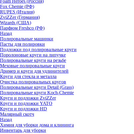
Foam Heroes (Россия)
Fox Chemie (РФ)
RUPES (Италия)
ZviZZer (Германия)
Wizards (США)
Парфюм Freshco (РФ)
Назад
Полировальные машинки
Пасты для полировки
Подложки под полировальные круги
Поролоновые круги на липучке
Полировальные круги на резьбе
Меховые полировальные круги
Дример и круги для удлинителей
Круги для стекла и металла
Очистка полировальных кругов
Полировальные круги Detail (Grass)
Полировальные круги Koch-Chemie
Круги и подложки ZviZZer
Круги и подложки YATO
Круги и подложки HD
Малярный скотч
Назад
Химия для уборки дома и клининга
Инвентарь для уборки