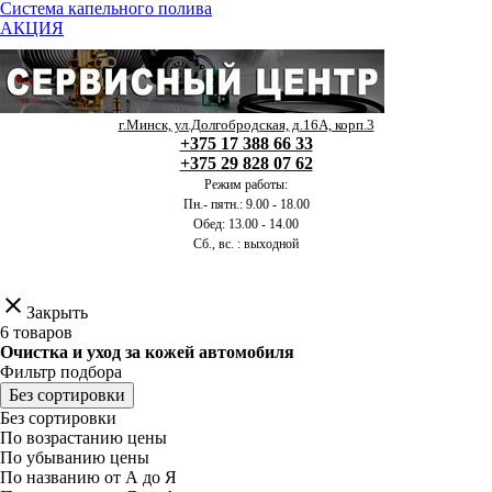
Система капельного полива
АКЦИЯ
г.Минск, ул.Долгобродская, д.16А, корп.3
+375 17 388 66 33
+375 29 828 07 62
Режим работы:
Пн.- пятн.: 9.00 - 18.00
Обед: 13.00 - 14.00
Сб., вс. : выходной
clear
Закрыть
6 товаров
Очистка и уход за кожей автомобиля
Фильтр подбора
Без сортировки
Без сортировки
По возрастанию цены
По убыванию цены
По названию от А до Я