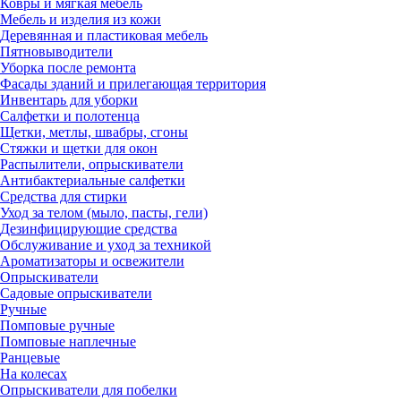
Ковры и мягкая мебель
Мебель и изделия из кожи
Деревянная и пластиковая мебель
Пятновыводители
Уборка после ремонта
Фасады зданий и прилегающая территория
Инвентарь для уборки
Салфетки и полотенца
Щетки, метлы, швабры, сгоны
Стяжки и щетки для окон
Распылители, опрыскиватели
Антибактериальные салфетки
Средства для стирки
Уход за телом (мыло, пасты, гели)
Дезинфицирующие средства
Обслуживание и уход за техникой
Ароматизаторы и освежители
Опрыскиватели
Садовые опрыскиватели
Ручные
Помповые ручные
Помповые наплечные
Ранцевые
На колесах
Опрыскиватели для побелки