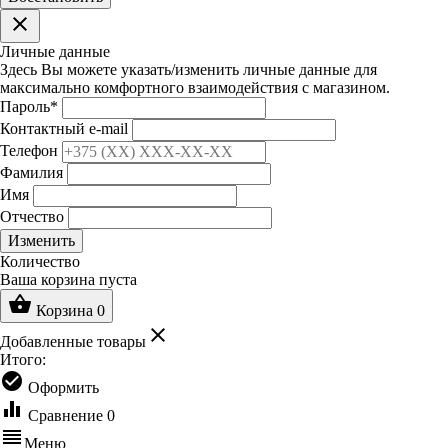
clear
Личные данные
Здесь Вы можете указать/изменить личные данные для
максимально комфортного взаимодействия с магазином.
Пароль
*
Контактный e-mail
Телефон
Фамилия
Имя
Отчество
Изменить
Количество
Ваша корзина пуста
shopping_basket
Корзина
0
clear
Добавленные товары
Итого:
check_circle
Оформить
equalizer
Сравнение
0
reorder
Меню