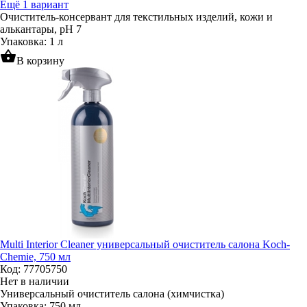
Ещё 1 вариант
Очиститель-консервант для текстильных изделий, кожи и
алькантары, pH 7
Упаковка: 1 л
shopping_basket
В корзину
Multi Interior Cleaner универсальный очиститель салона Koch-
Chemie, 750 мл
Код: 77705750
Нет в наличии
Универсальный очиститель салона (химчистка)
Упаковка: 750 мл