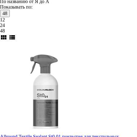
По названию от Я до А
Показывать по:
48
12
24
48
view_module
view_list
Allround Textile Sealant St0.01 покрытие для текстильных