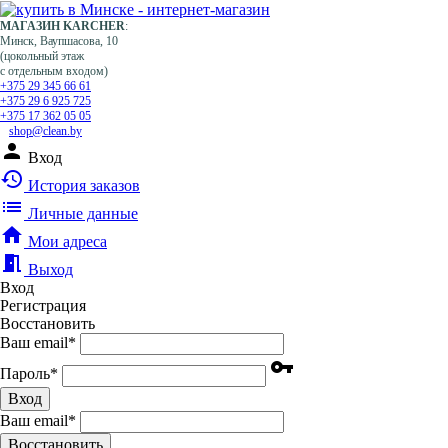
МАГАЗИН KARCHER
:
Минск, Ваупшасова, 10
(цокольный этаж
с отдельным входом)
+375 29 345 66 61
+375 29 6 925 725
+375 17 362 05 05
shop@clean.by
person
Вход
history
История заказов
list
Личные данные
home
Мои адреса
meeting_room
Выход
Вход
Регистрация
Восстановить
Ваш email
*
vpn_key
Пароль
*
Вход
Ваш email
*
Воcстановить