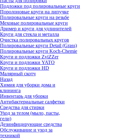
Пасты для полировки
Подложки под полировальные круги
Поролоновые круги на липучке
Полировальные круги на резьбе
Меховые полировальные круги
Дример и круги для удлинителей
Круги для стекла и металла
Очистка полировальных кругов
Полировальные круги Detail (Grass)
Полировальные круги Koch-Chemie
Круги и подложки ZviZZer
Круги и подложки YATO
Круги и подложки HD
Малярный скотч
Назад
Химия для уборки дома и
клининга
Инвентарь для уборки
Антибактериальные салфетки
Средства для стирки
Уход за телом (мыло, пасты,
гели)
Дезинфицирующие средства
Обслуживание и уход за
техникой