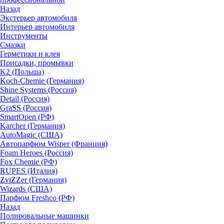
Назад
Экстерьер автомобиля
Интерьер автомобиля
Инструменты
Смазки
Герметики и клея
Присадки, промывки
K2 (Польша)
Koch-Chemie (Германия)
Shine Systems (Россия)
Detail (Россия)
GraSS (Россия)
SmartOpen (РФ)
Karcher (Германия)
AutoMagic (США)
Автопарфюм Wisper (Франция)
Foam Heroes (Россия)
Fox Chemie (РФ)
RUPES (Италия)
ZviZZer (Германия)
Wizards (США)
Парфюм Freshco (РФ)
Назад
Полировальные машинки