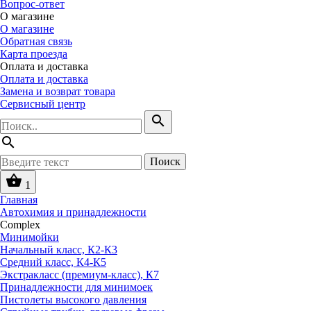
Вопрос-ответ
О магазине
О магазине
Обратная связь
Карта проезда
Оплата и доставка
Оплата и доставка
Замена и возврат товара
Сервисный центр
search
search
Поиск
shopping_basket
1
Главная
Автохимия и принадлежности
Complex
Минимойки
Начальный класс, К2-К3
Средний класс, К4-К5
Экстракласс (премиум-класс), К7
Принадлежности для минимоек
Пистолеты высокого давления