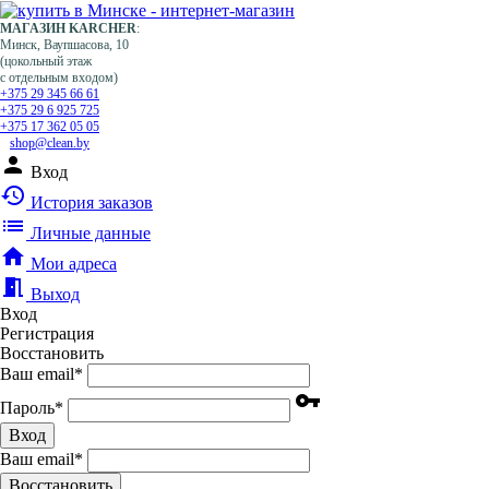
МАГАЗИН KARCHER
:
Минск, Ваупшасова, 10
(цокольный этаж
с отдельным входом)
+375 29 345 66 61
+375 29 6 925 725
+375 17 362 05 05
shop@clean.by
person
Вход
history
История заказов
list
Личные данные
home
Мои адреса
meeting_room
Выход
Вход
Регистрация
Восстановить
Ваш email
*
vpn_key
Пароль
*
Вход
Ваш email
*
Воcстановить