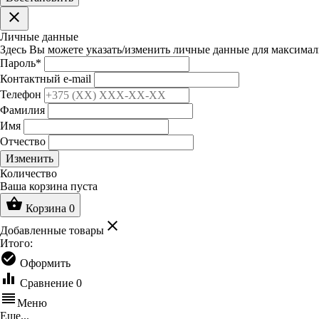
clear
Личные данные
Здесь Вы можете указать/изменить личные данные для максимал
Пароль
*
Контактный e-mail
Телефон
Фамилия
Имя
Отчество
Изменить
Количество
Ваша корзина пуста
shopping_basket
Корзина
0
clear
Добавленные товары
Итого:
check_circle
Оформить
equalizer
Сравнение
0
reorder
Меню
Еще...