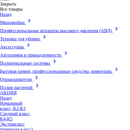
Закрыть
Все товары
Назад
keyboard_arrow_right
Минимойки
keyboard_arrow_right
Профессиональные аппараты высокого давления (АВД)
keyboard_arrow_right
Техника для уборки
keyboard_arrow_right
Аксессуары
keyboard_arrow_right
Автохимия и принадлежности
keyboard_arrow_right
Полировальные системы
keyboard_arrow_right
Бытовая химия, профессиональные средства, инвентарь
keyboard_arrow_right
Опрыскиватели
keyboard_arrow_right
Полив растений
АКЦИЯ
Назад
Начальный
класс, К2-К3
Средний класс,
К4-К5
Экстракласс
(премиум-класс),