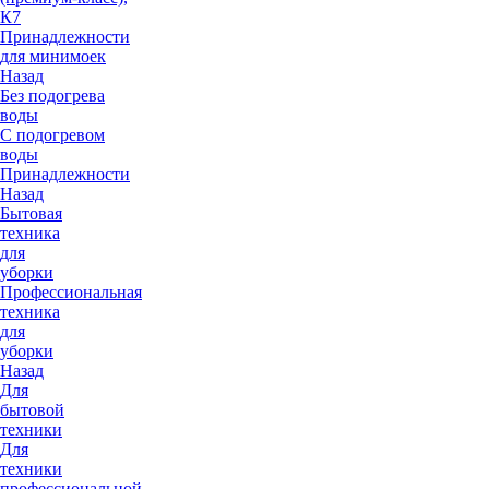
К7
Принадлежности
для минимоек
Назад
Без подогрева
воды
С подогревом
воды
Принадлежности
Назад
Бытовая
техника
для
уборки
Профессиональная
техника
для
уборки
Назад
Для
бытовой
техники
Для
техники
профессиональной